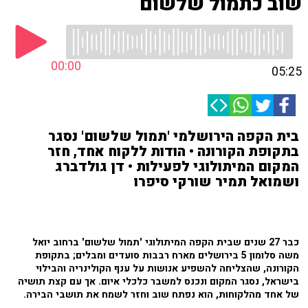
שוב כתמול שלשום
00:00
05:25
בית הקפה הירושלמי 'תמול שלשום' נסגר
בתקופת הקורונה • הודות ללקוח אחד, חזר
המקום המיתולוגי לפעילות • דן גולדברג
ושמואל תמיר שורקי סיפרו
כבר 27 שנים שבית הקפה המיתולוגי 'תמול שלשום' ברחוב יואל
משה סלומון 5 בירושלים מארח רבבות סועדים ומבלים; בתקופת
הקורונה, שהצליחה להשפיע אנושות על ענף הקולינריה והבילוי
בישראל, נסגר המקום ונכנס למשבר כלכלי איום. אך עם קצת תושיה
של אחד מהלקוחות, הוא נפתח שוב וחזר לשמח את תושבי הבירה.