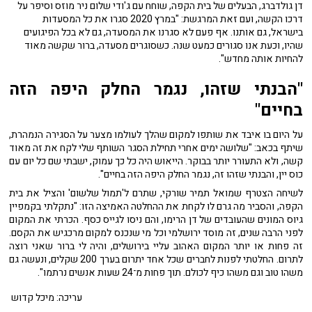
דן גולדברג, הבעלים של בית הקפה, שוחח עם ג'ודי שלום ניר מוזס וסיפר על
דרכו הקשה, ועם זאת המרגשת: "במרץ 2020 סגרו את כל המסעדות
בישראל, גם אותנו. אף פעם לא סגרנו את המסעדה, גם לא בכל הפיגועים
שהיו, וכעת אנו סגורים כמעט שנה. כשסוגרים מסעדה, ברור שקשה מאוד
להחיות אותה מחדש".
"הבנתי שזהו, נגמר החלק היפה הזה
בחיים"
על היום בו איבד את שותפו למקום שהלך לעולמו מצער על הסגירה הנמהרת,
שיתף בכאב: "שלושה ימים אחרי תחילת הסגר השותף שלי לקח את זה מאוד
קשה, ולא התעורר יותר בבוקר. הייאוש היה כל כך עמוק, ישבתי שם כל יום עם
כוס יין, והבנתי שזהו זה, נגמר החלק היפה הזה בחיים".
לשיחה הצטרף שמואל תמיר שורקי, שתרם ל'תמול שלשום' והציל את בית
הקפה, והסביר מה גרם לו לקחת את ההחלטה האמיצה הזו: "נתקלתי בקמפיין
גיוס המונים שהעובדים של דן הרימו, והם ניסו לגייס כסף. הכרתי את המקום
לפני הרבה שנים, זה מוסד ירושלמי וכל מי שנכנס למקום מרכגיש את הקסם.
זה פחות או יותר המקום האהוב עליי בירושלים, והיה לי ברור שאני רוצה
לתרום. החלטתי לפנות לחברים שכל אחד יתרום בערך 200 שקלים, ונעשה גם
משהו טוב וגם משהו כיף לכולם. תוך פחות מ־24 שעות אנשים נרתמו".
עריכה: מיכל קדוש