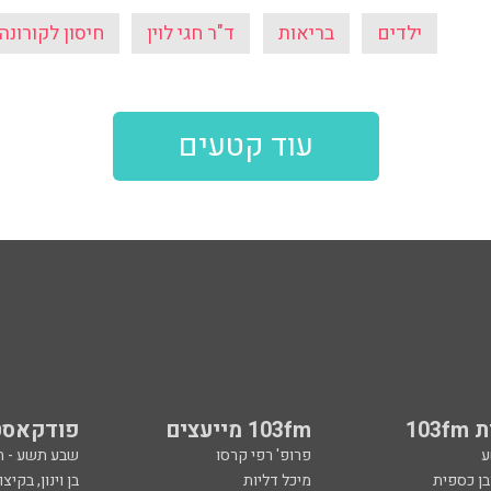
ילדים
בריאות
ד"ר חגי לוין
חיסון לקורונה
עוד קטעים
103
103fm מייעצים
פודקאסט
ע
פרופ' רפי קרסו
שבע תשע - 
ובן כספית
מיכל דליות
בן וינון, בקיצו