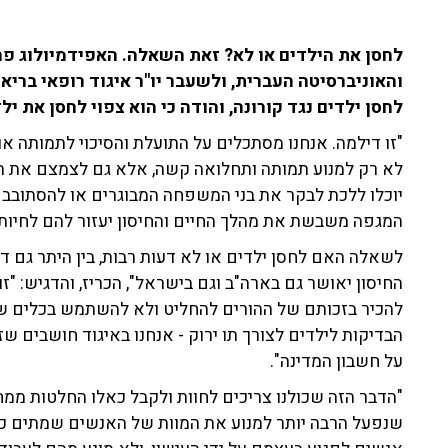
לחסן את הילדים או לא? זאת השאלה. האפידמיולוג פרופ
והאוניברסיטה העברית, ולשעבר יו"ר איגוד רופאי ברי
לחסן ילדים נגד קורונה, והודה כי הוא צפוי לחסן את ילד
"זו דילמה. אנחנו מסתכלים על התועלת והסיכוי לתמותה או
לא רק למנוע תמותה ותחלואה קשה, אלא גם לצמצם את הס
יוכלו ללכת לבקר את בני המשפחה המבוגרים או להסתובב במ
המגפה משבשת את מהלך החיים והחיסון יעזור להם לחיות ב
לשאלה האם לחסן ילדים או לא דעות רבות, בין היתר גם ד
החיסון יאושר גם בארה"ב וגם בישראל", הכריז, והדגיש: "
להכיר בזכותם של ההורים להחליט ולא להשתמש בכלים של
הבדיקות לילדים לצורך תו ירוק - אנחנו באיגוד חושבים שז
על חשבון המדינה".
"הדבר הזה שכולנו צריכים לחוות ולקבל כאלו החלטות ממ
שנפעל הרבה יותר למנוע את המוות של האנשים שמתים כל 