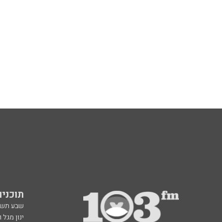
תוכניות fm
שבע תש
ינון מגל 