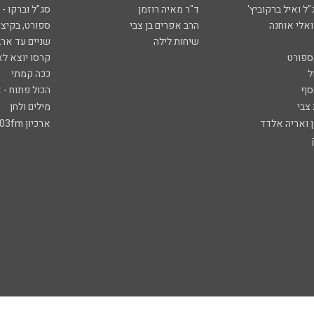
ל ואיל ברקוביץ'
ד"ר מאיה רוזמן
סג"ל וברקו -
ואלי אוחנה
הרב אפרים בן צבי
ספורט, בקיצו
שיחות לילה
שניים עד ארב
ספורט
קרסו יוצא לא
ל
ככה קמתי
סף
הכול פתוח - א
 צבי
מילים ולחן
ן ואריה אלדד
ארכיון 103fm