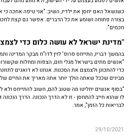
אנשים לפגוע בעצמם על ידי העישון, ולא מונע מהם לעבוד 
כשנשאל האם יחסן את ילדיו, השיב: "אני טיפה אחכה כי אנ
חכמים".
"מדינת ישראל לא עושה כלום כדי לצמצ
בהמשך דבריו, התייחס פרופ' לוין לדו"ח מבקר המדינה ו
"אנשים מתים בישראל מגלי חום, הצפות ומחלות שקשורות 
כדי להתכונן ולצמצם את הסכנות. אנחנו לא דואגים לתזונה
מבינים שככל שאתה הולך יותר אתה מאריך את החיים שלך
"בסוף אנשים יחליטו מה שטוב להם, חשוב להתייחס ולא לה
לו שהוא חייב להתחסן - זו לא הדרך הנכונה. הדרך הנכונה 
לבריאות כל הזמן", אמר.
29/10/2021