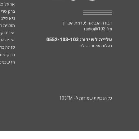
אראל סג"
ברק סרי 
גיא פלג
דבורה הנביאה 6, רמת השרון
תוכנית ה
radio@103.fm
איריס קו
עלייה לשידור: 0552-103-103
איפה הכ
בעלות שיחה רגילה
פנינה בת
רון קופמ
רז שכניק
כל הזכויות שמורות ל - 103FM