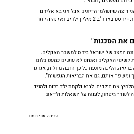
כי הם מעשנים", הבהיר.
י רוצה שיושלמו הדיונים אבל אני בא אליהם
בצורה פתוחה ושומע את כל הדברים. אפשר גם קצת לחכות - יחסנו בארה"ב 2 מיליון ילדים ואז נהיה יותר
ם את הסכנות"
תמונת המצב של ישראל ביחס למשבר האקלים.
לשינוי האקלים ואנחנו לא עושים כמעט כלום
 בריאה. הליכה מונעת כל כך הרבה מחלות, אנחנו
 ומשפר אותם, גם את הבריאות הנפשית".
לחיץ את הילדים. לבוא ולקחת ילד בכוח ולהגיד
זה לשדר ביטחון, לענות על השאלות ולדאוג
עריכה: שני רומנו