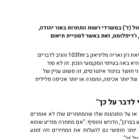
מול (ד') במשרדי רשות התחרות באור יהודה,
, ו'דיפלומט, זאת באשר לסוגיית תיאום
פרופ' דיויד גילה, לשעבר הממונה על התחרות, שוחח עם ליאת רון ואריה מליניאק ב־103fm והגיב לדברים:
היא באה בעיתוי המקצועי הנכון. זה לא סוד
חושד בניגוד אינטרסים, זה פשוט עניין של
 של יותר אכיפה, החמרה או יותר אכיפה פלילית
 לדבר על כך"
 או על התנהגות שלו שהמתחרים שלו לא אומרים
 בצרכן", הדגיש והוסיף: "אם מתחרה מודיע שהוא
 יותר חופשי גם להעלות את המחירים וזה פוגע
על זה".