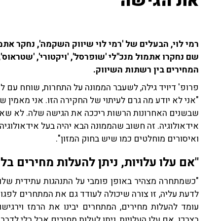
את הגישה"
רמי לוי, הבעלים של 'רמי לוי שיווק השקמה', נחקר את
שם נחקרו אתמול מנכ"לי 'שופרסל', 'ויקטורי', 'שטראוס'
המחירים בין רשתות השיווק.
"אני לא יודע מה גרם לעיתוי של החקירה הזו. אני מאמין ש
שבשנים האחרונות הרשות ריככה את הגישה שלה. לא שאני 
אידאולוגיה. זה חשוב שהממונה הבא יהיה בעל אידאולוגיה
ואיסורים מוחלטים כמו שיש בחוק המזון".
"אם עלו עלויות, ניתן להעלות מחירים בלי
"כשמתחרה מצהיר באופן פומבי על התנהגות עתידית שלו
לדעת עליה, זו צורה שיכולה לעודד גם את המתחרים לפגוע
עומד להעלות מחירים, המתחרים יבינו את הרמז וירגישו
בצרכן. אם עלו העלויות, ניתן לעלות מחירים אבל בלי לדבר 