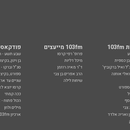
103
103fm מייעצים
פודקאסט
ע
פרופ' רפי קרסו
שבע תשע - 
ובן כספית
מיכל דליות
בן וינון, בקיצו
ל ואיל ברקוביץ'
ד"ר מאיה רוזמן
סג"ל וברקו -
ואלי אוחנה
הרב אפרים בן צבי
ספורט, בקיצו
שיחות לילה
שניים עד ארב
ספורט
קרסו יוצא לא
ל
ככה קמתי
סף
הכול פתוח - א
 צבי
מילים ולחן
ן ואריה אלדד
ארכיון 103fm