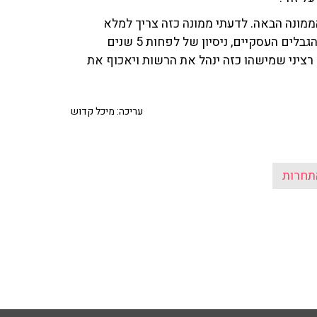
הממונה הבאה. לדעתי ממונה כזה צריך למלא
לפחות 3 תנאים בסיסיים: מישהו שמכיר היטב את תחום ההגבלים העסקיים, ניסיון של לפחות 5 שנים
רציני שמישהו כזה ינהל את הרשות ויאכוף את
עריכה: מיכל קדוש
תחרות