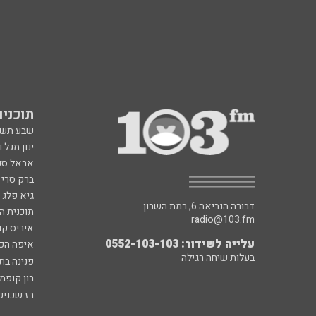
תוכניות fm
שבע תש
ינון מגל 
אראל סג"
ברק סרי 
גיא פלג
דבורה הנביאה 6, רמת השרון
תוכנית ה
radio@103.fm
איריס קו
עלייה לשידור: 0552-103-103
איפה הכ
בעלות שיחה רגילה
פנינה בת
רון קופמ
רז שכניק