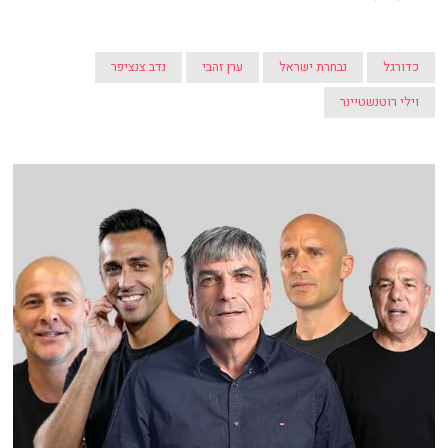
כדורגל
נבחרת ישראל
ערן זהבי
נדב צנציפר
וילי רוטנשטיינר