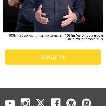
תכנית הספורט של 103fm
| צילומים: אורן בן חקון/פלאש90, 103fm,
רשתות חברתיות, עיבודי AI
עוד קטעים