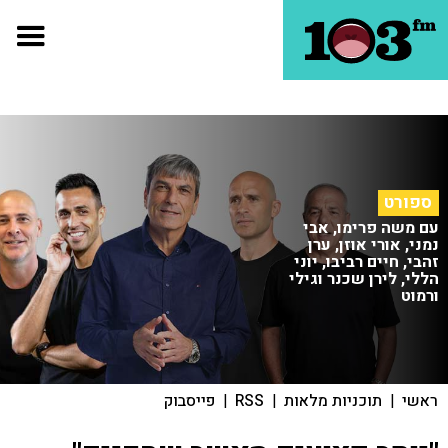
ספורט
עם משה פרימו, אבי
נמני, אורי אוזן, ערן
זהבי, חיים רביבו, יוני
הללי, לירן שכנר וגילי
ורמוט
ראשי
|
תוכניות מלאות
|
RSS
|
פייסבוק