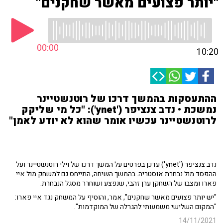
"יותר פצועים מאשר שחקנים"
00:00
10:20
ההתעסקות בהמשך דרכו של רוטנשטיינר
נמשכת • נדב צנציפר ('ynet'): "כל מי שליקק
לרוטנשטיינר עכשיו אומר שהוא לא יודע לאמן"
נדב צנציפר ('ynet') עדכן בפרטים על המשך דרכו של וילי רוטנשטיינר ועל
ההפסד מול נבחרת אוסטריה. בהמשך השיחה, התייחס גם למשחק מול איי
פארו ומצבו של השחקן ערן זהבי, שנפצע ושוחרר מסגל הנבחרת.
"יש יותר פצועים מאשר שחקנים", אמר, והוסיף על המשחק נגד איי פארו:
"המקום השלישי משמעותי להגרלה של המוקדמות".
14/11/2021