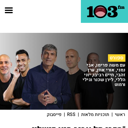
ספורט
עם משה פרימו, אבי
נמני, אורי אוזן, ערן
זהבי, חיים רביבו, יוני
הללי, לירן שכנר וגילי
ורמוט
ראשי
|
תוכניות מלאות
|
RSS
|
פייסבוק