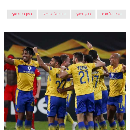
מכבי תל אביב
ברק יצחקי
כדורסל ישראלי
רענן ברונבסקי