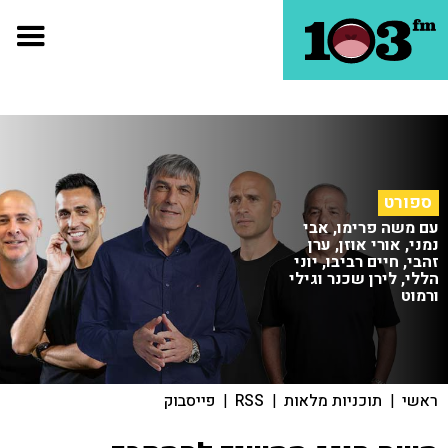
ספורט
עם משה פרימו, אבי
נמני, אורי אוזן, ערן
זהבי, חיים רביבו, יוני
הללי, לירן שכנר וגילי
ורמוט
ראשי
|
תוכניות מלאות
|
RSS
|
פייסבוק