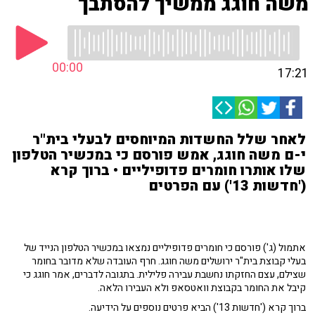
משה חוגג ממשיך להסתבך
00:00
17:21
לאחר שלל החשדות המיוחסים לבעלי בית"ר
י-ם משה חוגג, אמש פורסם כי במכשיר הטלפון
שלו אותרו חומרים פדופיליים • ברוך קרא
('חדשות 13') עם הפרטים
אתמול (ג') פורסם כי חומרים פדופיליים נמצאו במכשיר הטלפון הנייד של
בעלי קבוצת בית"ר ירושלים משה חוגג. חרף העובדה שלא מדובר בחומר
שצילם, עצם החזקתו נחשבת עבירה פלילית. בתגובה לדברים, אמר חוגג כי
קיבל את החומר בקבוצת וואטסאפ ולא העבירו הלאה.
ברוך קרא ('חדשות 13') הביא פרטים נוספים על הידיעה.