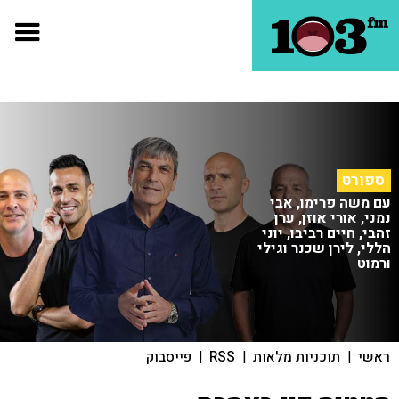
ספורט
עם משה פרימו, אבי
נמני, אורי אוזן, ערן
זהבי, חיים רביבו, יוני
הללי, לירן שכנר וגילי
ורמוט
ראשי
|
תוכניות מלאות
|
RSS
|
פייסבוק