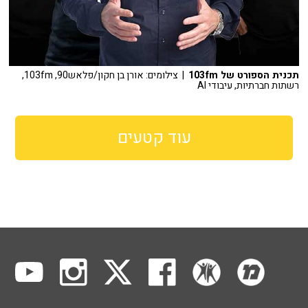
תכנית הספורט של 103fm
| צילומים: אורן בן חקון/פלאש90, 103fm,
רשתות חברתיות, עיבודי AI
עוד קטעים