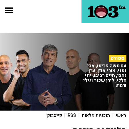
ספורט
עם משה פרימו, אבי
נמני, אורי אוזן, ערן
זהבי, חיים רביבו, יוני
הללי, לירן שכנר וגילי
ורמוט
ראשי
|
תוכניות מלאות
|
RSS
|
פייסבוק