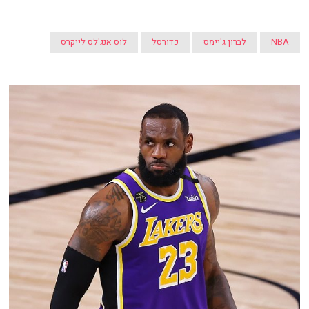
NBA
לברון ג'יימס
כדורסל
לוס אנג'לס לייקרס