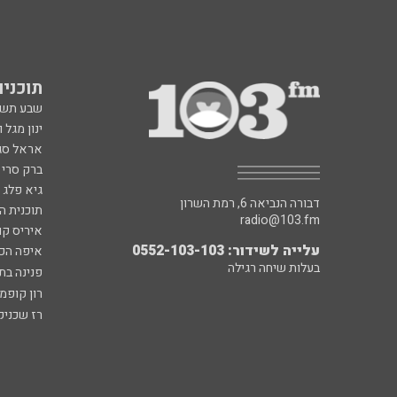
תוכניות fm
שבע תש
ינון מגל 
אראל סג"
ברק סרי 
גיא פלג
דבורה הנביאה 6, רמת השרון
תוכנית ה
radio@103.fm
איריס קו
עלייה לשידור: 0552-103-103
איפה הכ
בעלות שיחה רגילה
פנינה בת
רון קופמ
רז שכניק