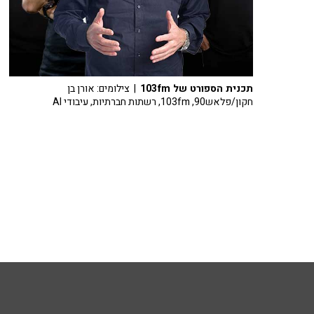
תכנית הספורט של 103fm
| צילומים: אורן בן
חקון/פלאש90, 103fm, רשתות חברתיות, עיבודי AI