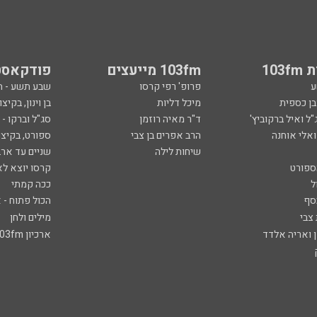
103
103fm מייעצים
פודקאסט
ע
פרופ' רפי קרסו
שבע תשע - 
ובן כספית
מיכל דליות
בן וינון, בקיצו
ל ואיל ברקוביץ'
ד"ר מאיה רוזמן
סג"ל וברקו -
ואלי אוחנה
הרב אפרים בן צבי
ספורט, בקיצו
שיחות לילה
שניים עד ארב
ספורט
קרסו יוצא לא
ל
ככה קמתי
סף
הכול פתוח - א
 צבי
מילים ולחן
ן ואריה אלדד
ארכיון 103fm