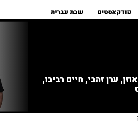
פודקאסטים
שבת עברית
זן, ערן זהבי, חיים רביבו,