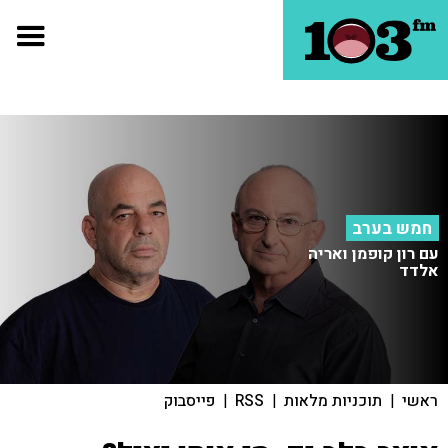
חמש בערב
עם רון קופמן ואריה
אלדד
ראשי
|
תוכניות מלאות
|
RSS
|
פייסבוק