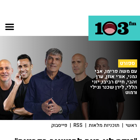
ספורט
עם משה פרימו, אבי
נמני, אורי אוזן, ערן
זהבי, חיים רביבו, יוני
הללי, לירן שכנר וגילי
ורמוט
ראשי
|
תוכניות מלאות
|
RSS
|
פייסבוק