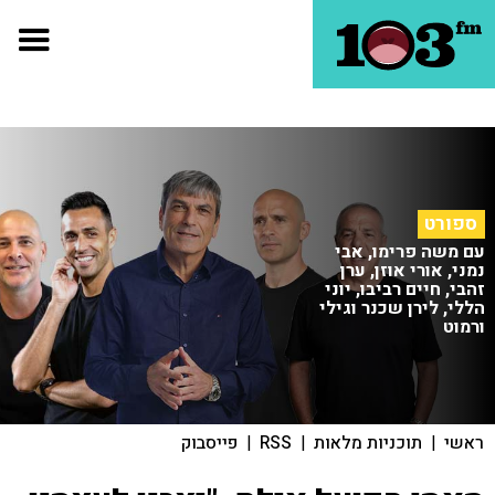
ספורט
עם משה פרימו, אבי
נמני, אורי אוזן, ערן
זהבי, חיים רביבו, יוני
הללי, לירן שכנר וגילי
ורמוט
ראשי
|
תוכניות מלאות
|
RSS
|
פייסבוק