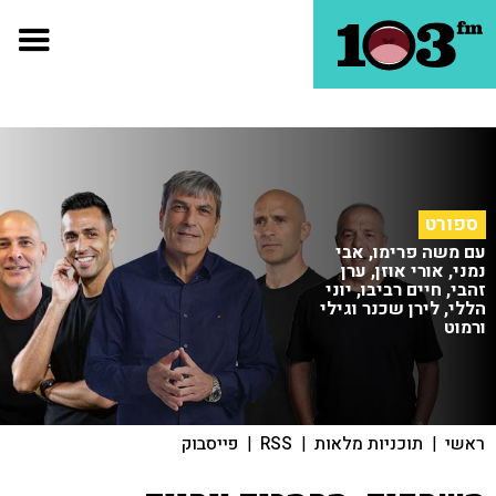
ספורט
עם משה פרימו, אבי
נמני, אורי אוזן, ערן
זהבי, חיים רביבו, יוני
הללי, לירן שכנר וגילי
ורמוט
ראשי
|
תוכניות מלאות
|
RSS
|
פייסבוק