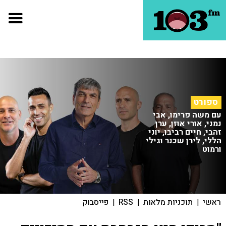
ספורט
עם משה פרימו, אבי
נמני, אורי אוזן, ערן
זהבי, חיים רביבו, יוני
הללי, לירן שכנר וגילי
ורמוט
ראשי
|
תוכניות מלאות
|
RSS
|
פייסבוק