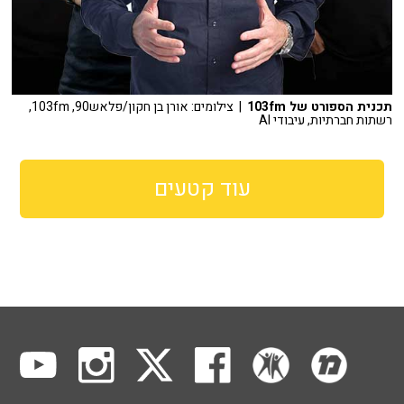
תכנית הספורט של 103fm
| צילומים: אורן בן חקון/פלאש90, 103fm,
רשתות חברתיות, עיבודי AI
עוד קטעים