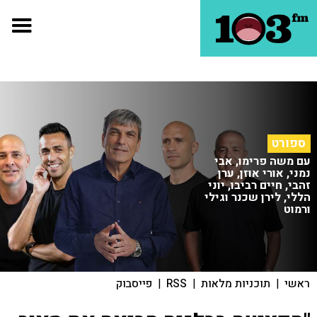
ספורט
עם משה פרימו, אבי
נמני, אורי אוזן, ערן
זהבי, חיים רביבו, יוני
הללי, לירן שכנר וגילי
ורמוט
ראשי
|
תוכניות מלאות
|
RSS
|
פייסבוק