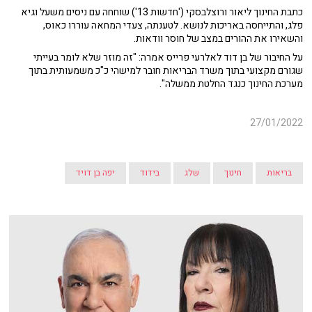
כתבת החינוך ליאור ורוצלבסקי ('חדשות 13') שוחחה עם ניסים משעל וגיא
פלג, והתייחסה באריכות לנושא. לטענתה, צעדי המחאה עוררו כאוס,
והשאירו את ההורים במצב של חוסר וודאות.
על החיבור של בן דוד לאלרעי פרייס אמרה: "זה מוזר שלא לומר בעייתי
שגורם מקצועי בתוך משרד הבריאות חובר למישהי כ"כ משמעותית בתוך
מערכת החינוך כנגד החלטת ממשלה".
27/01/2022
בריאות
חינוך
שלג
בידוד
יפה בן דויד