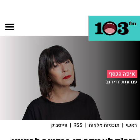
איפה הכסף
עם ענת דוידוב
ראשי
|
תוכניות מלאות
|
RSS
|
פייסבוק