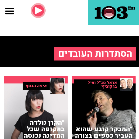
הסתדרות העובדים
אראל סג"ל ואיל
איפה הכסף
ברקוביץ'
"הקרן נולדה
"המבקר קובע שהוא
בתקופה שכל
העביר כספים בצורה
המדינה נכנסה