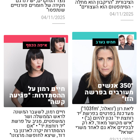
מצד הנחקרים, יש לנו גם
הציבורית: "הריקבון הוא מחלה
חקירה של חומרים פורנזיים
- הסימפטום הוא העצורים"
שנתפסו"
04/11/2025
04/11/2025
חמש בערב
איפה הכסף
"350 אנשים
חיים רמון על
מעורבים בפרשה
ההסתדרות: "פגיעה
הזו"
קשה"
ליאת רון ('וואלה', '103fm')
חיים רמון, לשעבר המשנה
מעדכנת בפרטים בפרשת 'יד
לראש הממשלה ושר
רוחצת יד' נכון להיום (ב') •
המשפטים, מגיב על פרשת
"איש מקושר מאוד, לא רק
"יד רוחצת יד" • "אם
לבכירים אלא גם לאחד משרי
ההסתדרות יקרה לארנון בר
ישראל"
דוד, שיצא לחופשה מרצונו"
03/11/2025