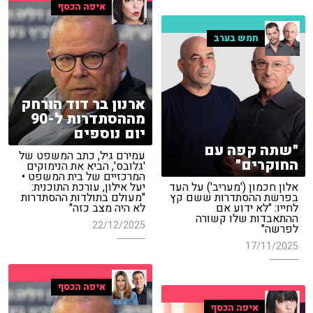
איפה הכסף
חמש בערב
ארנון בר דוד הורחק
מההסתדרות ל-90
יום נוספים
"שתה קפה עם
עמירם גיל, כתב המשפט של
החוקרים"
'גלובס', הביא את הנימוקים
המרכזיים של בית המשפט •
אלון חכמון ('מעריב') על העד
יעל אילון, עורכת התוכנית:
בפרשת ההסתדרות ששם קץ
"מעולם בתולדות ההסתדרות
לחייו: "לא ידוע אם
לא היה מצב כזה"
ההתאבדות שלו קשורה
22/12/2025
לפרשה"
17/11/2025
איפה הכסף
איפה הכסף