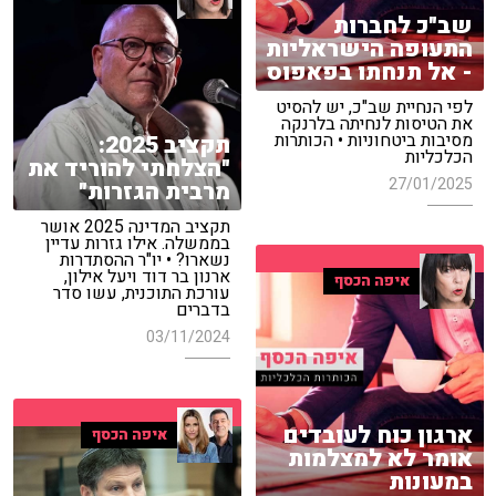
שב"כ לחברות
התעופה הישראליות
- אל תנחתו בפאפוס
לפי הנחיית שב"כ, יש להסיט
את הטיסות לנחיתה בלרנקה
מסיבות ביטחוניות • הכותרות
תקציב 2025:
הכלכליות
"הצלחתי להוריד את
27/01/2025
מרבית הגזרות"
תקציב המדינה 2025 אושר
בממשלה. אילו גזרות עדיין
נשארו? • יו"ר ההסתדרות
ארנון בר דוד ויעל אילון,
איפה הכסף
עורכת התוכנית, עשו סדר
בדברים
03/11/2024
ארגון כוח לעובדים
איפה הכסף
אומר לא למצלמות
במעונות