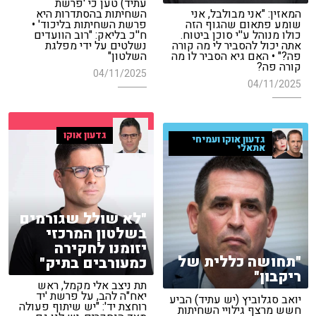
עתיד) טען כי 'פרשת
המאזין: "אני מבולבל, אני
השחיתות בהסתדרות היא
שומע פתאום שהגוף הזה
פרשת השחיתות בליכוד' •
כולו מנוהל ע''י סוכן ביטוח.
ח''כ בליאק: "רוב הוועדים
אתה יכול להסביר לי מה קורה
נשלטים על ידי מפלגת
פה?" • האם גיא הסביר לו מה
השלטון"
קורה פה?
04/11/2025
04/11/2025
גדעון אוקו
גדעון אוקו ועמיחי
אתאלי
"לא שולל שגורמים
בשלטון המרכזי
יזומנו לחקירה
"תחושה כללית של
כמעורבים בתיק"
ריקבון"
תת ניצב אלי מקמל, ראש
יאח"ה להב, על פרשת 'יד
יואב סגלוביץ (יש עתיד) הביע
רוחצת יד': "יש שיתוף פעולה
חשש מרצף גילויי השחיתות