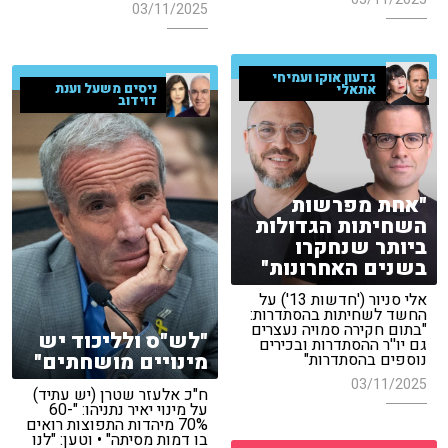
03/11/2025
גדעון אוקו ועמיחי
ניסים משעל וענת
אתאלי
דוידוב
"אחת מפרשות
השחיתות הגדולות
ביותר שנחקרו
בשנים האחרונות"
אלי סניור ('חדשות 13') על
החשד לשחיתות בהסתדרות:
"בתום חקירה סמויה נעצרים
"לש"ס ולליכוד יש
גם יו''ר ההסתדרות ובכירים
מינויים מושחתים"
נוספים בהסתדרות"
03/11/2025
ח"כ אלעזר שטרן (יש עתיד)
על מינוי יאיר נתניהו: "60-
70% מיהדות התפוצות רואים
בו דמות מסיתה" • וטען: "לנו