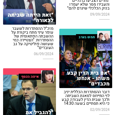
"מורים הצביעו ברגליים
והעבירו מסר שלא יעמדו
בנזק הכלכלי שיגרם להם"
"זאת הייתה שביתה
09/09/2024
לכאורה"
מזכ"ל ההסתדרות לשעבר
עופר עיני מתח ביקורת על
ההשבתה הפתאומית של
חמש בערב
ההסתדרות: "הצטיירה כמי
שעושה פוליטיקה על גב
העובדים"
06/09/2024
"אם בית הדין קבע
איפה הכסף
משהו - אנחנו
מכבדים"
דובר ההסתדרות הכללית יניב
לוי התייחס לסאגת השביתה
ולכך שבית הדין לעבודה קבע
כי היא תסתיים בשעה 14:30
02/09/2024
"להגביל את