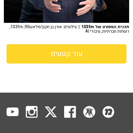
תכנית הספורט של 103fm
| צילומים: אורן בן חקון/פלאש90, 103fm,
רשתות חברתיות, עיבודי AI
עוד קטעים