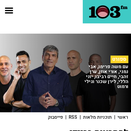
ספורט
עם משה פרימו, אבי
נמני, אורי אוזן, ערן
זהבי, חיים רביבו, יוני
הללי, לירן שכנר וגילי
ורמוט
ראשי
|
תוכניות מלאות
|
RSS
|
פייסבוק