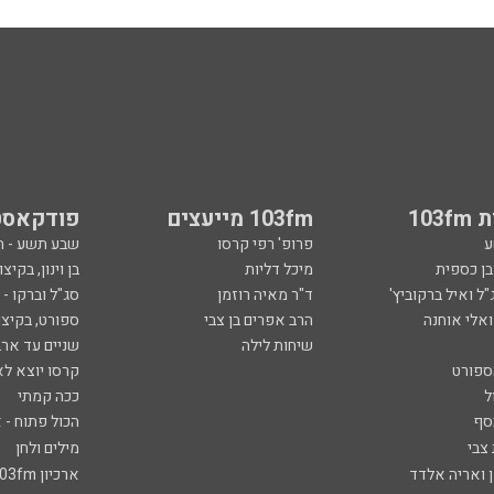
103
103fm מייעצים
פודקאסט
ע
פרופ' רפי קרסו
שבע תשע - 
ובן כספית
מיכל דליות
בן וינון, בקיצו
ל ואיל ברקוביץ'
ד"ר מאיה רוזמן
סג"ל וברקו -
ואלי אוחנה
הרב אפרים בן צבי
ספורט, בקיצו
שיחות לילה
שניים עד ארב
ספורט
קרסו יוצא לא
ל
ככה קמתי
סף
הכול פתוח - א
 צבי
מילים ולחן
ן ואריה אלדד
ארכיון 103fm