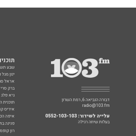
תוכניות fm
שבע תש
ינון מגל 
אראל סג"
ברק סרי 
גיא פלג
דבורה הנביאה 6, רמת השרון
תוכנית ה
radio@103.fm
איריס קו
עלייה לשידור: 0552-103-103
איפה הכ
בעלות שיחה רגילה
פנינה בת
רון קופמ