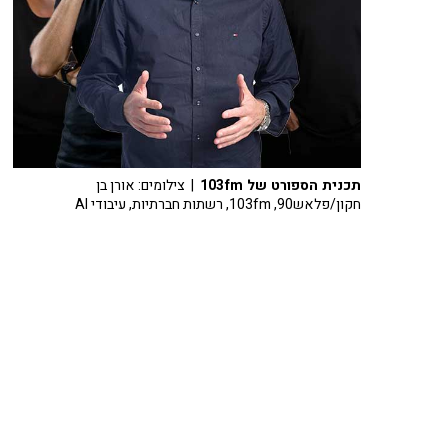
תכנית הספורט של 103fm
| צילומים: אורן בן
חקון/פלאש90, 103fm, רשתות חברתיות, עיבודי AI