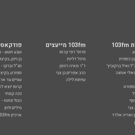
103
103fm מייעצים
פודקאסט
ע
פרופ' רפי קרסו
שבע תשע - 
ובן כספית
מיכל דליות
בן וינון, בקיצו
ל ואיל ברקוביץ'
ד"ר מאיה רוזמן
סג"ל וברקו -
ואלי אוחנה
הרב אפרים בן צבי
ספורט, בקיצו
שיחות לילה
שניים עד ארב
ספורט
קרסו יוצא לא
ל
ככה קמתי
סף
הכול פתוח - א
 צבי
מילים ולחן
ן ואריה אלדד
ארכיון 103fm