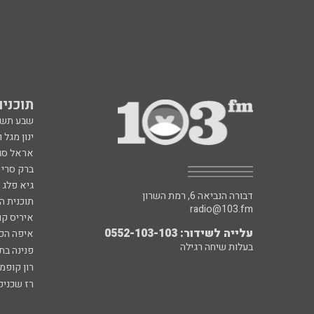
תוכניות fm
שבע תש
ינון מגל 
אראל סג"
ברק סרי 
גיא פלג
דבורה הנביאה 6, רמת השרון
תוכנית ה
radio@103.fm
איריס קו
עלייה לשידור: 0552-103-103
איפה הכ
בעלות שיחה רגילה
פנינה בת
רון קופמ
רז שכניק