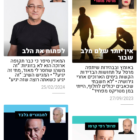
מרסל מוסרי
אין יותר שלם מלב
לפתוח את הלב
שבור
המאזין סיפר כי כבר תקופה
ארוכה הוא לא בזוגיות: "זה
באומץ ובבהירות שיתפה
משהו שחסר לי מאוד, מתי זה
מרסל על תחושות הבדידות
יגיע?" • המגיש השיב: "זה
הקשות בימים הארוכים אחרי
יגיע כשאתה רוצה שזה יגיע"
גירושיה • "לא חשבתי
שכאבים יכולים לחלוף, הייתי
25/02/2024
במן מטריקס מפחיד"
27/09/2023
למבוגרים בלבד
פרופ' רפי קרסו