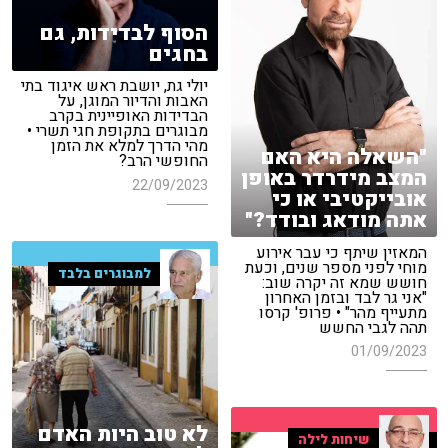
הסוף לבדידות, גם
בחגים
יולי גת, יושבת ראש איגוד בתי
האבות והדיור המוגן, על
הבדידות האופיינית בקרב
מבוגרים בתקופת חגי תשרי •
מהי הדרך למלא את הזמן
"השאלה היא האם
החופשי הרב?
המצב מידרדר באופן
22/09/2023
אובייקטיבי או כי
אתה מודאג ובודד?"
המאזין שיתף כי עבר אירוע
מוחי לפני מספר שנים, וכעת
למבוגרים בלבד
חושש שמא זה יקרה שוב:
"אני גר לבד ובזמן האחרון
מתעייף מהר" • פרופ' קרסו
תהה לגבי החשש
01/09/2023
לא טוב היות האדם
שיחות לילה