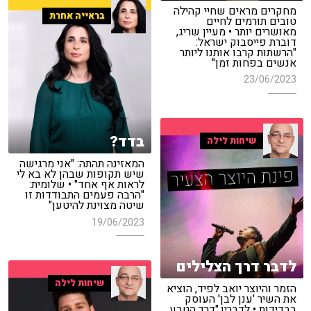
מחקרים מראים שחיי קהילה
בראייה אחרת
טובים תורמים לחיים
מאושרים יותר • מעיין שריג,
דוברת פייסבוק ישראל:
"הרשתות קרבו אותנו ליותר
אנשים בפחות זמן"
23/06/2023
בדד?
שיחות לילה
המאזינה תהתה: "אני מרגישה
שיש תקופות שבהן לא בא לי
לראות אף אחד" • שלומית:
"הרבה פעמים התבודדות זו
שיטה מצוינת להיטען"
19/06/2023
לדבר דרך הצלילים
שיחות לילה
הזמר והיוצר יואב לפיד, הוציא
את השיר 'ענן לבן' העוסק
בבדידות • לדבריו,"דרך הטבע,