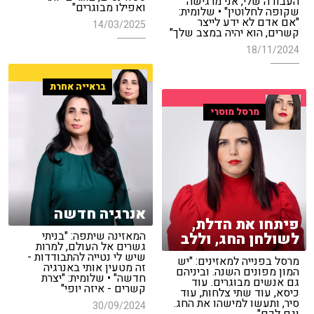
העבודה שלי, אני מרגישה
ואפילו מבוגרים"
שקופה לחלוטין" • שלומית:
"אם אדם לא ידע לייצר
14/03/2025
קשרים, הוא יהיה במצב שלך"
18/11/2024
בראייה אחרת
מרסל מוסרי
אנרגיה חדשה
פיתחו את הדלת,
המאזינה שיתפה: "בניתי
לשולחן החג, וללב
גשרים אל העולם, למרות
שיש לי נטייה להתבודדות -
מרסל בפנייה למאזינים: "יש
זה מטעין אותי באנרגיה
המון מפונים השנה. וביניהם
חדשה" • שלומית: "יצרת
גם אנשים מבוגרים. עוד
קשרים - איזה יופי"
כיסא, עוד שתי צלחות, עוד
סיר, ותעשו למישהו את החג.
30/09/2024