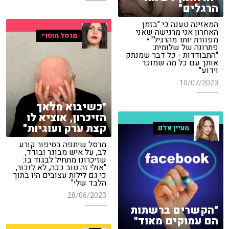
הרגלים"
המאזינה טענה כי "בזמן
האחרון אני מרגישה שאני
מרסל מוסרי
מפוזרת יותר מהרגיל" •
פתרונה של שלומית:
"התבודדות - כל דבר שמנתק
אותך עם כל מה שמוכר
וידוע"
10/07/2023
"כשיבוא מלאך
הזיכרון, אוציא לו
קצת ערק ועוגיות"
מעיין אדם
מרסל שיתפה בסיפור קורע
לב, על איש מבוגר ובודד,
שזיכרונו מתחיל לבגוד בו:
"אולי זה טוב ככה, לא לזכור,
כי גם לילות עצובים היו בתוך
הלבד שלי"
28/06/2023
"הקשרים ברשתות
הם עמוקים מאוד"