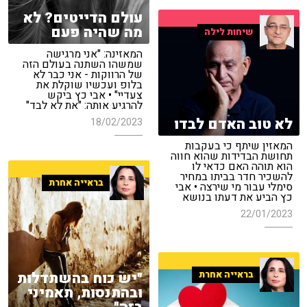
עולם הדייטים? לא
מה שהיה פעם
שיחות לילה
המאזינה: "אני מרגישה
שמשהו השתנה בעולם הזה
של הרווקות - אני כבר לא
בלופ ועכשיו שוקלת את
צעדיי" • אבי כץ ביקש
להרגיע אותה: "את לא לבד"
לא טוב האדם לבדו
18/02/2023
המאזין שיתף כי בעקבות
תחושת הבדידות שהוא חווה
הוא תוהה האם כדאי לו
להשכיר חדר בביתו במחיר
בראייה אחרת
סימלי עבור מי שירצה • אבי
כץ הביע את דעתו בנושא
22/01/2023
בראייה אחרת
"יש כוח בהשתדלות
ובהתנסות, תאמיני