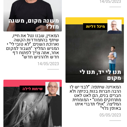
14/05/2023
משנה מקום, משנה
מזל?
מיכל דליות
המאזין, שבנו נטל את חייו,
שיתף בהתמודדות הקשה
וארוכת השנים: "לא טובי לי" •
המגיש המליץ: "תעבור למקום
אחר, אתה צריך לפתוח דף
חדש ולהרגיש חדש"
14/05/2023
תנו לי יד, תנו לי
מקום
המאזינה שיתפה: "לבני יש לו
שיחות לילה
הרבה חברות בנות בכיתה ולא
חברים בנים, הם לאט לאט
מתרחקים ממנו" • המומחית
המליצה: "אולי תדברי איתו
באופן גלוי"
05/05/2023