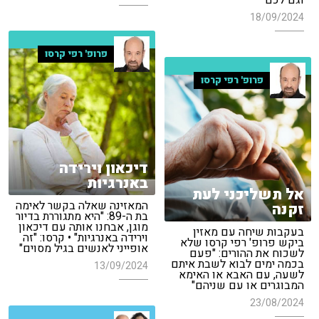
וגם לכם"
18/09/2024
פרופ' רפי קרסו
פרופ' רפי קרסו
דיכאון וירידה
באנרגיות
אל תשליכני לעת
המאזינה שאלה בקשר לאימה
זקנה
בת ה-89: "היא מתגוררת בדיור
מוגן, אבחנו אותה עם דיכאון
בעקבות שיחה עם מאזין
וירידה באנרגיות" • קרסו: "זה
ביקש פרופ' רפי קרסו שלא
אופייני לאנשים בגיל מסוים"
לשכוח את ההורים: "פעם
בכמה ימים לבוא לשבת איתם
13/09/2024
לשעה, עם האבא או האימא
המבוגרים או עם שניהם"
23/08/2024