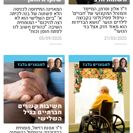
ד''ר אלון וסרמן, המייסד
המאזינה התייחסה לכניסה
והמנהל המקצועי של 'חברים'
הלא פשוטה של בנה לכיתה
- טיפול פסיכולוגי בקבוצה
א': "ביום השלישי הוא לא
לילדים ונוער: "נושא הבדידות
רצה להיכנס" • המומחית
הוא מאוד חזק אצל בני
השיבה: "כהורים חשוב לנו
הנוער"
לפתח חוסן וכוח"
21/03/2025
05/09/2025
למבוגרים בלבד
למבוגרים בלבד
חשיבות קשרים
חברתיים בגיל
השלישי
ד"ר אסנת רזיאל, מומחית
בכירורגיה ובטיפול בהשמנה