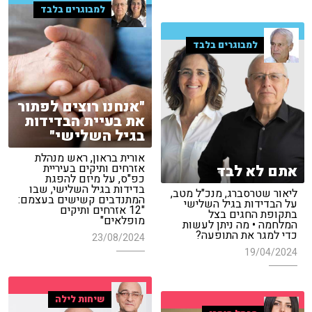
למבוגרים בלבד
למבוגרים בלבד
"אנחנו רוצים לפתור
את בעיית הבדידות
בגיל השלישי"
אורית בראון, ראש מנהלת
אזרחים ותיקים בעיריית
אתם לא לבד
כפ"ס, על מיזם להפגת
בדידות בגיל השלישי, שבו
ליאור שטרסברג, מנכ"ל מטב,
המתנדבים קשישים בעצמם:
על הבדידות בגיל השלישי
"12 אזרחים ותיקים
בתקופת החגים בצל
מופלאים"
המלחמה • מה ניתן לעשות
כדי למגר את התופעה?
23/08/2024
19/04/2024
שיחות לילה