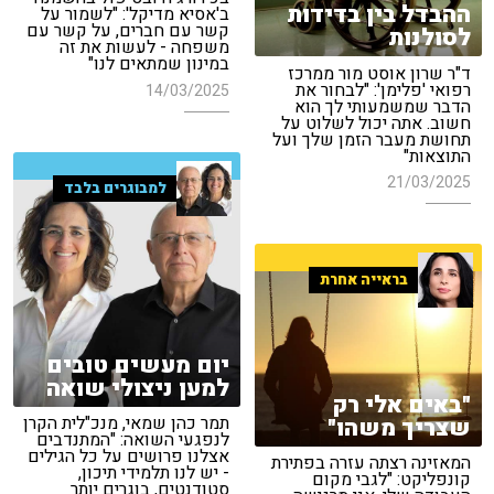
ההבדל בין בדידות
ב'אסיא מדיקל': "לשמור על
קשר עם חברים, על קשר עם
לסולנות
משפחה - לעשות את זה
במינון שמתאים לנו"
ד"ר שרון אוסט מור ממרכז
רפואי 'פלימן': "לבחור את
14/03/2025
הדבר שמשמעותי לך הוא
חשוב. אתה יכול לשלוט על
תחושת מעבר הזמן שלך ועל
התוצאות"
21/03/2025
למבוגרים בלבד
בראייה אחרת
יום מעשים טובים
למען ניצולי שואה
"באים אלי רק
תמר כהן שמאי, מנכ"לית הקרן
שצריך משהו"
לנפגעי השואה: "המתנדבים
אצלנו פרושים על כל הגילים
המאזינה רצתה עזרה בפתירת
- יש לנו תלמידי תיכון,
קונפליקט: "לגבי מקום
סטודנטים, בוגרים יותר