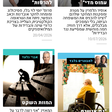
עמוס מדי"
להרפות"
אופיר הלפרין על מטרת
פרופ' יוסי לוי בלז, פסיכולוג
ומסקנות המחקר שלהם:
ומומחה לחקר אובדנות וכאב
"רצינו להכניס את המשפחה
הנפשי, ניתח את הטראומה
הביתה, בלי המסכים
הקולקטיבית, העלייה בצריכת
מבלבלים, אלא דרך חוויה
כדורי שינה והבדידות של
חמה מוחשית שמסייעת נגד
המילואימניקים
הבדידות"
20/04/2026
10/07/2026
אברי גלעד
למבוגרים בלבד
המוות השקט
"גם אנשים
המאזין: "אני רוצה לדבר על