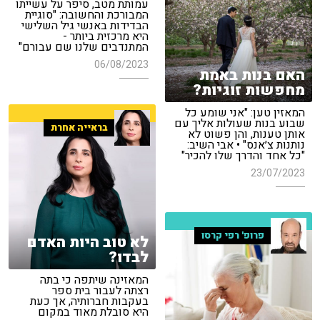
עמותת מטב, סיפר על עשייתו
המבורכת והחשובה: "סוגיית
הבדידות באנשי גיל השלישי
היא מרכזית ביותר -
המתנדבים שלנו שם עבורם"
06/08/2023
האם בנות באמת
מחפשות זוגיות?
המאזין טען: "אני שומע כל
שבוע בנות שעולות אליך עם
בראייה אחרת
אותן טענות, והן פשוט לא
נותנות צ׳אנס" • אבי השיב:
"כל אחד והדרך שלו להכיר"
23/07/2023
פרופ' רפי קרסו
לא טוב היות האדם
לבדו?
המאזינה שיתפה כי בתה
רצתה לעבור בית ספר
בעקבות חברותיה, אך כעת
היא סובלת מאוד במקום