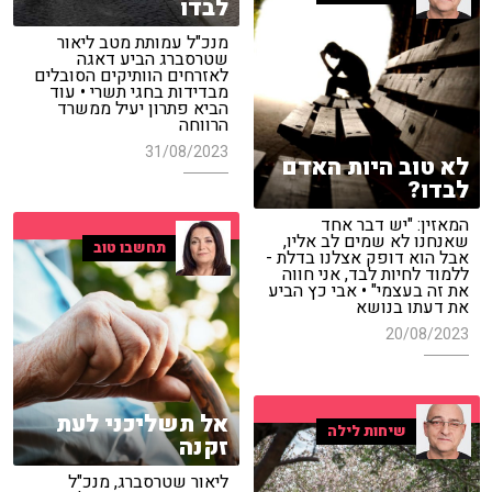
לבדו
מנכ"ל עמותת מטב ליאור
שטרסברג הביע דאגה
לאזרחים הוותיקים הסובלים
מבדידות בחגי תשרי • עוד
הביא פתרון יעיל ממשרד
הרווחה
31/08/2023
לא טוב היות האדם
לבדו?
המאזין: "יש דבר אחד
שאנחנו לא שמים לב אליו,
תחשבו טוב
אבל הוא דופק אצלנו בדלת -
ללמוד לחיות לבד, אני חווה
את זה בעצמי" • אבי כץ הביע
את דעתו בנושא
20/08/2023
אל תשליכני לעת
שיחות לילה
זקנה
ליאור שטרסברג, מנכ"ל