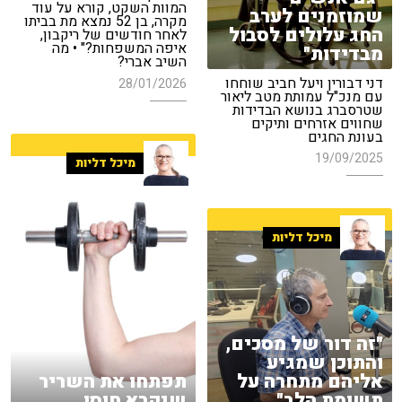
המוות השקט, קורא על עוד
שמוזמנים לערב
מקרה, בן 52 נמצא מת בביתו
החג עלולים לסבול
לאחר חודשים של ריקבון,
איפה המשפחות?" • מה
מבדידות"
השיב אברי?
דני דבורין ויעל חביב שוחחו
28/01/2026
עם מנכ"ל עמותת מטב ליאור
שטרסברג בנושא הבדידות
שחווים אזרחים ותיקים
בעונת החגים
19/09/2025
מיכל דליות
מיכל דליות
"זה דור של מסכים,
והתוכן שמגיע
אליהם מתחרה על
תפתחו את השריר
תשומת הלב"
שנקרא חוסן