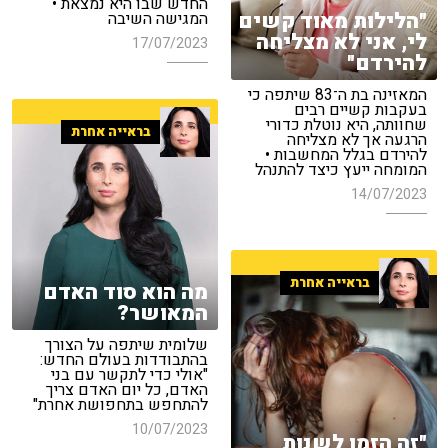
החדש שבו היא נמצאת •
"הלילות מאוד קשים
המגישה השיבה
לי, אני לא מצליחה
17/07/2023
להירדם"
המאזינה בת ה־83 שיתפה כי
בעקבות קשיים רבים
שחוותה, היא נוטלת כדורי
בראייה אחרת
הרגעה אך לא מצליחה
להירדם בגלל המחשבות •
המומחה ייעץ כיצד להתנהל
14/07/2023
בראייה אחרת
מה הוא סוד האדם
המאושר?
שלומית שיתפה על הצורך
בהתבודדות בעולם החדש:
"אולי כדי לתקשר עם בני
האדם, כל יום האדם צריך
להתחפש בתחפושת אחרת"
10/07/2023
"זה הזמן לשנות