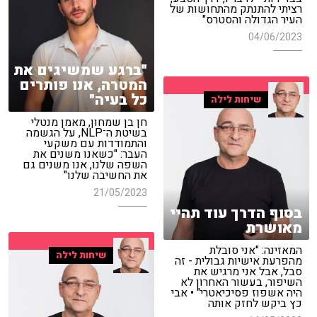
רציתי להתנתק מהתחושות של
העיר הגדולה והסטרס"
04/06/2023
"ברגע שמשיגים את
המטרה, אנו פותרים
כל בעיה"
שיחות לילה
חן בן שמחון, מאמן מנטלי
בשיטת ה־NLP, על הגשמה
והתמודדות עם משקעי
העבר: "כשאנו משנים את
השפה שלנו, אנו משנים גם
את החשיבה שלנו"
21/05/2023
בסוף הדרך עוד תהיי
מאושרת
המאזינה: "אני סובלת
שיחות לילה
מהפרעת אישיות גבולית - זה
סבל, אבל אני מרגיש את
השיפור, בעשור האחרון לא
היה אשפוז פסיכיאטרי" • אבי
כץ ביקש לחזק אותה