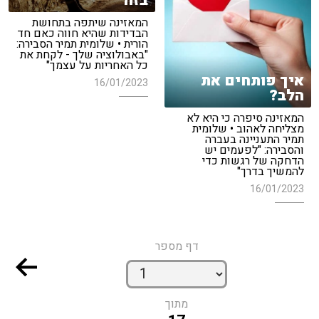
בזה"
המאזינה שיתפה בתחושת
הבדידות שהיא חווה כאם חד
הורית • שלומית תמיר הסבירה:
"באבולוציה שלך - לקחת את
כל האחריות על עצמך"
איך פותחים את
16/01/2023
הלב?
המאזינה סיפרה כי היא לא
מצליחה לאהוב • שלומית
תמיר התעניינה בעברה
והסבירה: "לפעמים יש
הדחקה של רגשות כדי
להמשיך בדרך"
16/01/2023
דף מספר
מתוך