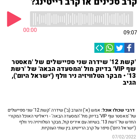
קרב סכינים או קרב רייטינג?
00:00
09:07
'קשת 12' שידרה שני ספיישלים של 'מאסטר
שף VIP' בדיוק מול 'המסעדה הבאה' של 'רשת
13' • מבקר הטלוויזיה ניר וולף ('ישראל היום'),
הגיב
דרבי שכולו אוכל:
אמש (א') והערב (ב') שידרה 'קשת 12' שני ספיישלים
של 'מאסטר שף VIP' בדיוק מול 'המסעדה הבאה' - ריאליטי האוכל המקורי
החדש של 'רשת 13'. בשיחה עם איריס קול, מבקר הטלוויזיה ניר וולף
('ישראל היום') סיפר על קרב הרייטינג בין שתי הענקיות.
07/02/2022