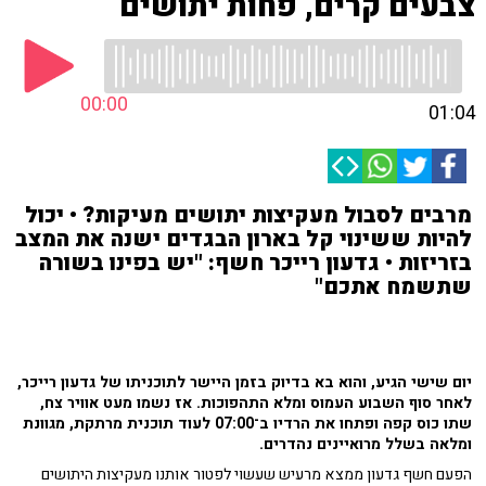
צבעים קרים, פחות יתושים
00:00
01:04
מרבים לסבול מעקיצות יתושים מעיקות? • יכול
להיות ששינוי קל בארון הבגדים ישנה את המצב
בזריזות • גדעון רייכר חשף: "יש בפינו בשורה
שתשמח אתכם"
יום שישי הגיע, והוא בא בדיוק בזמן היישר לתוכניתו של גדעון רייכר,
לאחר סוף השבוע העמוס ומלא התהפוכות. אז נשמו מעט אוויר צח,
שתו כוס קפה ופתחו את הרדיו ב־07:00 לעוד תוכנית מרתקת, מגוונת
ומלאה בשלל מרואיינים נהדרים.
הפעם חשף גדעון ממצא מרעיש שעשוי לפטור אותנו מעקיצות היתושים