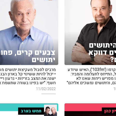
יתושים
ם דווקא
צבעים קרים, פחו
?
יתושים
פרופ' רפי קרסו ('103fm'), האיש שיודע
מרבים לסבול מעקיצות יתושים מע
 התייחס לתעלומה והסביר:
• יכול להיות ששינוי קל בארון הבג
ו מפריש ריחות שאנו לא
ישנה את המצב בזריזות • גדעון ריי
ם, והיתושים נמשכים אליהם"
חשף: "יש בפינו בשורה שתשמח 
11/02/2022
1
ון כהן
חמש בערב