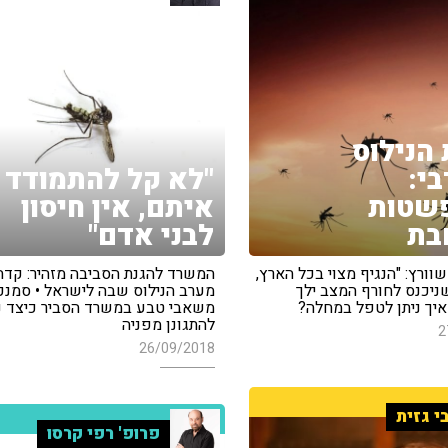
הנילוס
י:
"לא קל להתמודד
שטות
איתם, אין חיסון
בת
לבני אדם"
שוורץ: "הנגיף מצוי בכל הארץ,
המשרד להגנת הסביבה מזהיר: קדח
ניכנס לחורף המצב ילך
מערב הנילוס שבה לישראל • סמנכ
איך ניתן לטפל במחלה?
משאבי טבע במשרד הסביר כיצד ני
להתגונן מפניה
2
26/09/2018
י גזית
פרופ' רפי קרסו