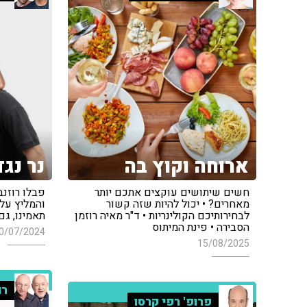
ארוחה וקוץ בה
נר נג
חשים שיתושים עוקצים אתכם יותר
פבלו רוזנב
מאחרים? • יכול להיות שזה קשור
והמליץ על
לבחירותיכם הקולינריות • ד"ר מאיה רוזמן
תאמינו, גם
הסבירה • פינת המיתוס
0/07/2024
15/08/2025
רו
פרופ' רפי קרסו