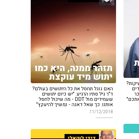
ת
תזהר ממנה, היא כמו
יתוש מיד עוקצת
יקות?
דים
האם גוגל תחסל את כל היתושים בעולם?
כר
ד"ר גיל סתיו הרגיע: "יש כיום יתושים
אתכם"
שעמידים מול DDT - מה שיכול לחסל
אותנו. כך שאל דאגה - נמשיך להיעקץ"
11/12/2018
דידי לוקאלי