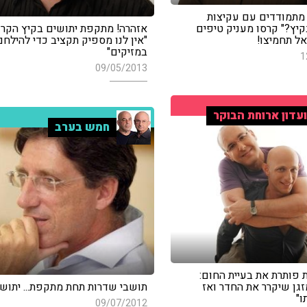
 מתמודדים עם עקיצות
קיץ?" קרסו מעניק טיפים
אזהרה! מתקפת יתושים בקיץ הקרו
אל תחמיצו!
"אין לנו מספיק תקציב כדי להילחם
במזיקים"
1
09/05/2013
עדון ארוחת הבוקר
חמש בערב
 פותרת את בעיית החום:
גן שיקרר את החדר ואז
תושבי שדרות תחת מתקפת... יתושי
ו"
09/07/2012