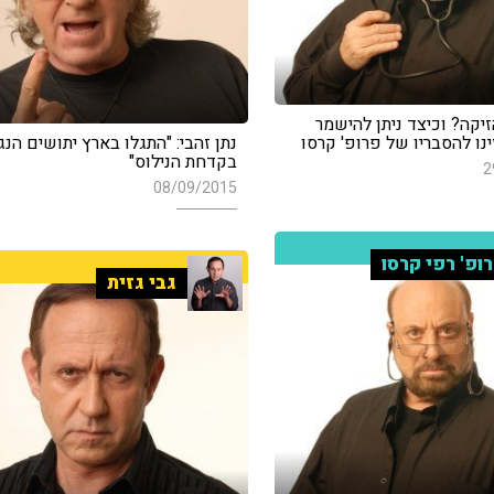
זיקה? וכיצד ניתן להישמר
נו להסבריו של פרופ' קרסו
נתן זהבי: "התגלו בארץ יתושים הנג
בקדחת הנילוס"
2
08/09/2015
ופ' רפי קרסו
גבי גזית