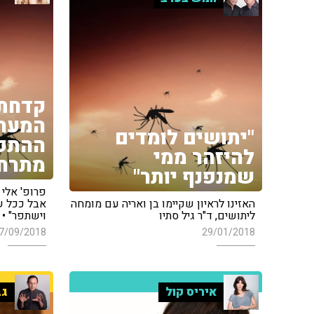
קדחת 
המערב
"יתושים לומדים
ההתפ
להיזהר ממי
מתרח
שמנפנף יותר"
פרופ' אלי 
האזינו לראיון שקיימו בן ואריה עם מומחה
אבל ככל ש
ליתושים, ד"ר גיל סתיו
וישתפר" • 
7/09/2018
29/01/2018
איריס קול
גב