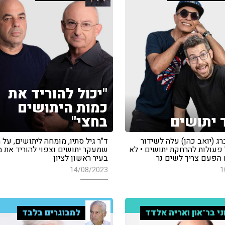
"יכול להוריד את
כמות היתושים
ד יתושים
בחצי"
רג (יואב כהן) עלה לשידור
ד"ר גיל סתיו, מומחה ליתושים, על 
 פעולות להרחקת יתושים • לא
שמעקר יתושים וצפוי להוריד את 
 הפעם צריך לשים נר
בעיר ראשון לציון
14/08/2023
1
ני בר־און ואריה אלדד
למבוגרים בלבד