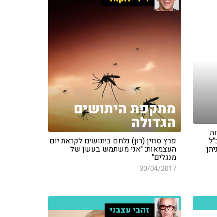
מתקפת היתושים
הגדולה
ת
"ל
פרץ סוזין (רון) נלחם ביתושים לקראת יום
תן
העצמאות: "אני משתמש בעשן של
מנגלים"
30/04/2017
זהבי עצבני