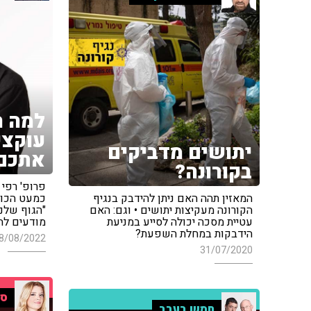
למה ה
עוקצי
יתושים מדביקים
אתכם
בקורונה?
המאזין תהה האם ניתן להידבק בנגיף
כמעט הכול,
הקורונה מעקיצות יתושים • וגם: האם
"הגוף שלנ
עטיית מסכה יכולה לסייע במניעת
מודעים לה
הידבקות במחלת השפעת?
8/08/2022
31/07/2020
סי
חמש בערב