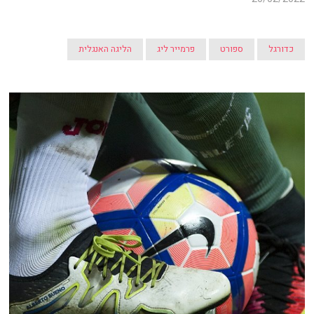
כדורגל
ספורט
פרמייר ליג
הליגה האנגלית