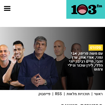
ספורט
עם משה פרימו, אבי
נמני, אורי אוזן, ערן
זהבי, חיים רביבו, יוני
הללי, לירן שכנר וגילי
ורמוט
ראשי
|
תוכניות מלאות
|
RSS
|
פייסבוק