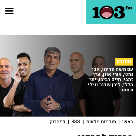
ספורט
עם משה פרימו, אבי
נמני, אורי אוזן, ערן
זהבי, חיים רביבו, יוני
הללי, לירן שכנר וגילי
ורמוט
ראשי
|
תוכניות מלאות
|
RSS
|
פייסבוק