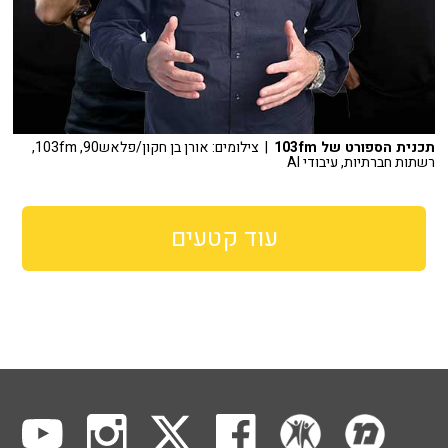
תכנית הספורט של 103fm
| צילומים: אורן בן חקון/פלאש90, 103fm,
רשתות חברתיות, עיבודי AI
עוד קטעים