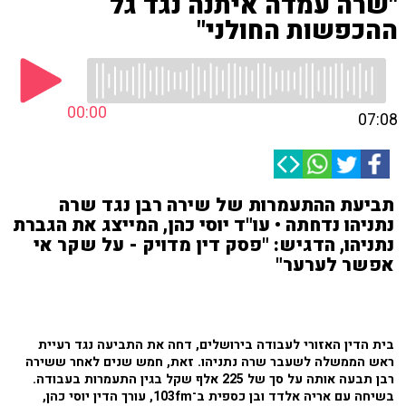
"שרה עמדה איתנה נגד גל
ההכפשות החולני"
00:00
07:08
תביעת ההתעמרות של שירה רבן נגד שרה
נתניהו נדחתה • עו"ד יוסי כהן, המייצג את הגברת
נתניהו, הדגיש: "פסק דין מדויק - על שקר אי
אפשר לערער"
בית הדין האזורי לעבודה בירושלים, דחה את התביעה נגד רעיית
ראש הממשלה לשעבר שרה נתניהו. זאת, חמש שנים לאחר ששירה
רבן תבעה אותה על סך של 225 אלף שקל בגין התעמרות בעבודה.
בשיחה עם אריה אלדד ובן כספית ב־103fm, עורך הדין יוסי כהן,