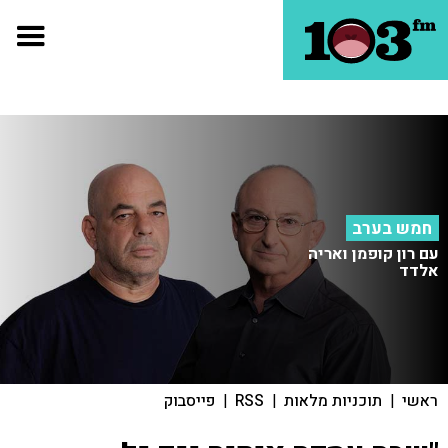
חמש בערב
עם רון קופמן ואריה
אלדד
ראשי
|
תוכניות מלאות
|
RSS
|
פייסבוק