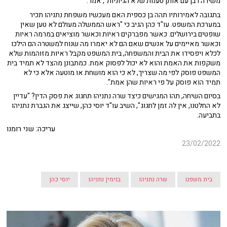
משירה רבן עם אותן טענות שלא הגיוניות", אמר.
בתגובה לאמירותיו תהה בן כספית האם מעכשיו משפחת נתניהו תכיר
במערכת המשפט. עו"ד כהן הגיב כי "ראש הממשלה מעולם לא טען שאין
שופטים בירושלים. כאשר מפברקים ראיות וכאשר מוציאים במרמה ראיות
וכאשר מאיימים על אנשים שאם הם לא יאמרו מה שנוח למשטרה הם הילכו
לכלא ויפסידו את הבית והמשפחה, בית המשפט מקבל ראיות מזוהמות שלא
משקפות את האמת והוא לא יכול לפסוק אמת. כמתבונן מהצד לא תמיד בית
המשפט פוסק לפי מה שצריך, לא כי הוא מושחת או מוטעה אלא כי לא
תמיד הוא פוסק על פי ראיות שהן אמת".
בסיום השיחה, תהו המגישים כיצד שרה נתניהו תחגוג את פסק הדין? "עדיין
לא החלטנו, אין לה זמן לחגוג", השיב עו"ד יוסי כהן, שייצג את הגברת נתניהו
בתביעה.
עריכה: שני רומנו
23/02/2022
בית משפט
שרה נתניהו
בנימין נתניהו
יוסי כהן