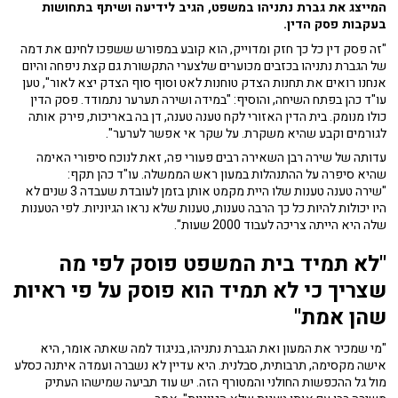
המייצג את גברת נתניהו במשפט, הגיב לידיעה ושיתף בתחושות
בעקבות פסק הדין.
"זה פסק דין כל כך חזק ומדוייק, הוא קובע במפורש ששפכו לחינם את דמה
של הגברת נתניהו בכזבים מכוערים שלצערי התקשורת גם קצת ניפחה והיום
אנחנו רואים את תחנות הצדק טוחנות לאט וסוף סוף הצדק יצא לאור", טען
עו"ד כהן בפתח השיחה, והוסיף: "במידה ושירה תערער נתמודד. פסק הדין
כולו מנומק. בית הדין האזורי לקח טענה טענה, דן בה באריכות, פירק אותה
לגורמים וקבע שהיא משקרת. על שקר אי אפשר לערער".
עדותה של שירה רבן השאירה רבים פעורי פה, זאת לנוכח סיפורי האימה
שהיא סיפרה על ההתנהלות במעון ראש הממשלה. עו"ד כהן תקף:
"שירה טענה טענות שלו היית מקמט אותן בזמן לעובדת שעבדה 3 שנים לא
היו יכולות להיות כל כך הרבה טענות, טענות שלא נראו הגיוניות. לפי הטענות
שלה היא הייתה צריכה לעבוד 2000 שעות".
"
לא תמיד בית המשפט פוסק לפי מה
שצריך כי לא תמיד הוא פוסק על פי ראיות
שהן אמת"
"מי שמכיר את המעון ואת הגברת נתניהו, בניגוד למה שאתה אומר, היא
אישה מקסימה, תרבותית, סבלנית. היא עדיין לא נשברה ועמדה איתנה כסלע
מול גל ההכפשות החולני והמטורף הזה. יש עוד תביעה שמישהו העתיק