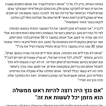
בפתח השיחה, ציין ח"כ טל כי "אנחנו רוצים להעביר את אותם החוקים שעברו
את ועדת השרים לחקיקה שהם חלק מההסכם הקואליציוני ושבעיקר שהם
טובים לעתיד הביטחוני של מדינת ישראל. למרבה הצער משום מה יש חוקים
אחרים שמקבלים קדימות ואחרי 8 חודשים של סבלנות כחול לבן נאלצה
לנקוט בצעד מאוד משמעותי".
לדבריו, "אני ממש לא מוכן למסגר את כל המשבר הנוכחי בנושא הפנסיה.
לפי כל המדדים מצב הביטחון בישראל בשמונת החודשים האחרונים הוא אולי
היה טוב שהיה אי פעם, אבל אנחנו במשבר כי 50 אחוזים בלבד מתגייסים,
ושר הביטחון במקום להיות בשאננות על המצב הוא הפוליטיקאי היחיד שאמר
שתוך 30 שנה נהיה במשבר גדול ובואו נתחיל עכשיו ויציל את צה"ל".
"אנחנו לא מגדילים את הפנסיה, אנחנו מסדירים את מה שהיה במשך שנים",
הדגיש, והוסיף: "לכולנו, לכל אזרח ישראלי, יש עניין שצעירים יתגייסו לצה"ל
וגם ישקיעו במיטב שנותיהם לביטחון המדינה. זה לא יקרה מעצמו ולא נוכל
לתגמל אותם כמו בהייטק ובמקומות אחרים. אני חושב שזה צורך ביטחוני
חיוני וזה לא קשור בכלל לעיתוי. אנחנו מפלגה שלא שוקלת את הטיימינג
הפוליטי נכון, אנחנו חושבים על מה שנכון ביטחונית. זאת רוח המפקד שלנו
וככה גנץ נהג תמיד".
"אם גנץ היה רוצה להיות ראש ממשלה
הוא מזמן יכל לעשות את זה"
על ההצעה לגנץ מטעם הליכוד להקמת ממשלה והשאלה האם לכן הם משכו