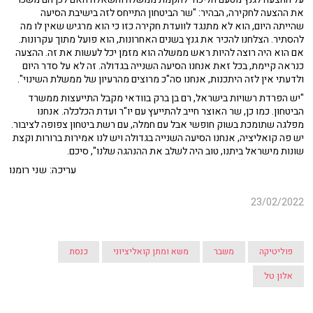
את ההצעה לחקירה, הבהיר: "שר הביטחון התייחס לזה בישיבת הסיעה
שהייתה היום, הוא לא מתנגד לוועדת חקירה כזו כי הוא מרגיש שאין לו מה
להסתיר. הצלחנו להכיר את גנץ בשנים האחרונות, הוא פועל מתוך עקרונות.
אם הוא היה רוצה להיות ראש ממשלה הוא מזמן יכל לעשות את זה. ההצעה
כנראה קיימת, בכל זאת אנחנו הסיעה השנייה בגדולה. זה לא על סדר היום
ולדעתי אין לזה היתכנות, אנחנו סה"כ מרוצים מהרעיון של ממשלת השינוי".
"יש הפרדת רשויות בישראל, רם בן ברק בוודאי מקבל התייעצות ממשרד
הביטחון. כמו כן, שר האוצר חייב להתייעץ עם יו"ר ועדת הכלכלה. אנחנו
מפלגה שתומכת בשוק חופשי אבל עם חמלה, עם רשת ביטחון צפופה לציבור.
יש פה קואליציה, אנחנו הסיעה השנייה בגדולה ויש לנו אמירות ברורות וקצת
שונות מישראל ביתנו, טוב היה לשלב את ההנהגה שלנו", סיכם.
עריכה: שני רומנו
23/02/2022
פוליטיקה
משבר
משא ומתן קואליציוני
כנסת
אלון טל