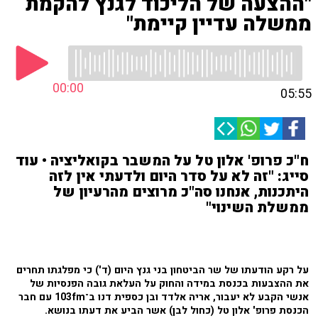
"ההצעה של הליכוד לגנץ להקמת
ממשלה עדיין קיימת"
00:00
05:55
ח"כ פרופ' אלון טל על המשבר בקואליציה • עוד
סייג: "זה לא על סדר היום ולדעתי אין לזה
היתכנות, אנחנו סה"כ מרוצים מהרעיון של
ממשלת השינוי"
על רקע הודעתו של שר הביטחון בני גנץ היום (ד') כי מפלגתו תחרים
את ההצבעות בכנסת במידה והחוק על העלאת גובה הפנסיות של
אנשי הקבע לא יעבור, אריה אלדד ובן כספית דנו ב־103fm עם חבר
הכנסת פרופ' אלון טל (כחול לבן) אשר הביע את דעתו בנושא.