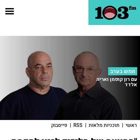
חמש בערב
עם רון קופמן ואריה
אלדד
ראשי
|
תוכניות מלאות
|
RSS
|
פייסבוק