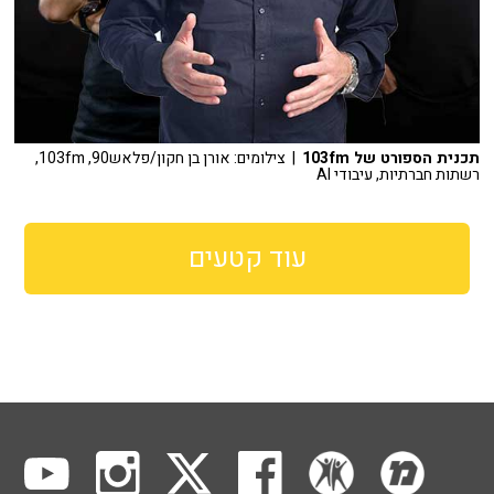
תכנית הספורט של 103fm
| צילומים: אורן בן חקון/פלאש90, 103fm,
רשתות חברתיות, עיבודי AI
עוד קטעים