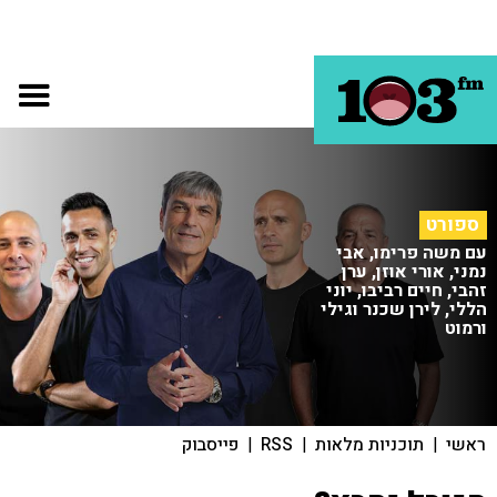
ספורט
עם משה פרימו, אבי
נמני, אורי אוזן, ערן
זהבי, חיים רביבו, יוני
הללי, לירן שכנר וגילי
ורמוט
ראשי
|
תוכניות מלאות
|
RSS
|
פייסבוק