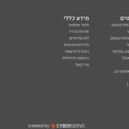
ים
מידע כללי
הפודקאסט
תנאי שימוש
ר
אודות הרדיו
 הפודקאסט
לוח שידורים
ר
מדיניות פרטיות
ע, בקיצור
הצהרת נגישות
כול
הרשמה לניוזלטר
צרו קשר
מנון רגב
created by
CYBER
SERVE