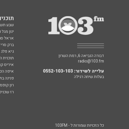
תוכניות fm
שבע תש
ינון מגל 
אראל סג"
ברק סרי 
גיא פלג
דבורה הנביאה 6, רמת השרון
תוכנית ה
radio@103.fm
איריס קו
עלייה לשידור: 0552-103-103
איפה הכ
בעלות שיחה רגילה
פנינה בת
רון קופמ
רז שכניק
כל הזכויות שמורות ל - 103FM