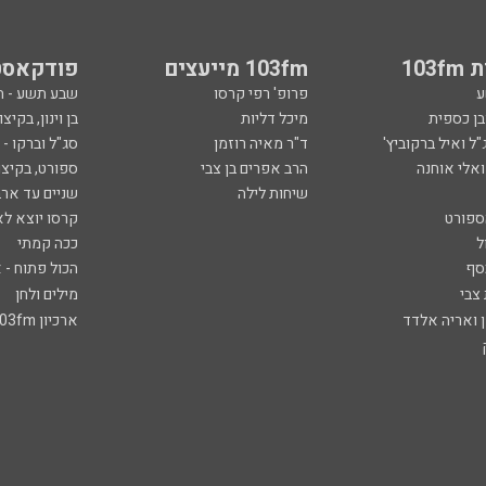
103
103fm מייעצים
פודקאסט
ע
פרופ' רפי קרסו
שבע תשע - 
ובן כספית
מיכל דליות
בן וינון, בקיצו
ל ואיל ברקוביץ'
ד"ר מאיה רוזמן
סג"ל וברקו -
ואלי אוחנה
הרב אפרים בן צבי
ספורט, בקיצו
שיחות לילה
שניים עד ארב
ספורט
קרסו יוצא לא
ל
ככה קמתי
סף
הכול פתוח - א
 צבי
מילים ולחן
ן ואריה אלדד
ארכיון 103fm