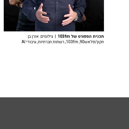
תכנית הספורט של 103fm
| צילומים: אורן בן
חקון/פלאש90, 103fm, רשתות חברתיות, עיבודי AI