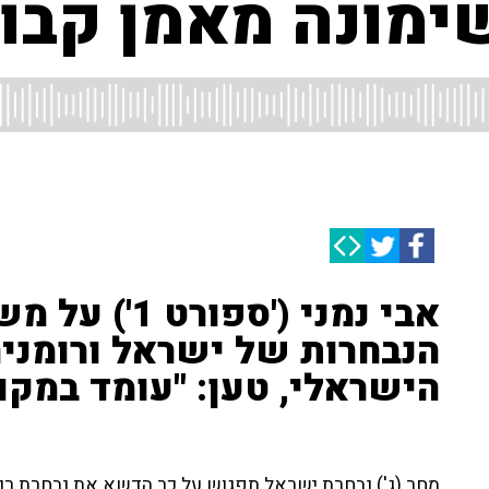
שימונה מאמן קבו
אבי נמני ('ספו
הנבחרות של ישראל ורומניה
הישראלי, טען: "עומד במקום כבר 
מחר (ג') נבחרת ישראל תפגוש על כר הדשא את נבחרת רומנ