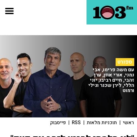
ספורט
עם משה פרימו, אבי
נמני, אורי אוזן, ערן
זהבי, חיים רביבו, יוני
הללי, לירן שכנר וגילי
ורמוט
ראשי
|
תוכניות מלאות
|
RSS
|
פייסבוק