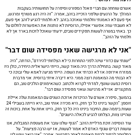
אשרם שוחחה עם חברי פאנל הספורט וסיפרה על תחושותיה בעקבות
המהלך. על הרגעים שלפני הזכייה בזהב, אמרה: "זה היה רגע מטורף ומרגש,
אף פעם לא האמנתי וחלמתי שאזכה בזהב. לא חלמתי להגיע לזהב אף פעם,
לא חשבתי שזה אפשרי אפילו, הרוסיות לא נותנות את האפשרות לחלום על
כך. באתי במטרה לעשות תפקידים טובים, ידעתי שאוכל לזכות בארד אך לא
חלמתי על הזהב".
"אני לא מרגישה שאני מפסידה שום דבר"
"ישנתי עם כדורי שינה לפני התחרות כי לא הצלחתי להירדם", הודתה, "היה
מאוד קשה. בתחילת הדרך היה מאוד קשה, הייתי הישראלית היחידה, כולן היו
ממזרח אירופה אז לא הכרתי את השפה. הייתי מגיעה לאמא שלי ובוכה כי
לא הבנתי מה המאמנת רוצה ממני. היא דיברה איתי ברוסית. אני מדברת
רוסית כמעט שוטף, למדתי לקרוא ולכתוב. כשהאימונים הולכים טוב, הם
מתקצרים. אני לא מרגישה שאני מפסידה שום דבר".
בהמשך, סיפרה אשרם על ההיכרות ארוכת השנים עם המאמנת שלה איילת
זוסמן: "הקשר בינינו כל כך חזק, היא מכירה אותי טוב, היא הייתה בשבילי 24
שעות ביממה שם, החיבור בינינו היה כל כך חזק, היינו אחת על אחת. בזכות זה
שהיינו צוות, הצלחנו להגיע לכאלה הישגים".
עוד הוסיפה זוכת מדליית הזהב: "הגוף שלנו עובר את מעטפת המגבלות, אנו
עושות דברים שגוף האדם לא אמור לעשות, אז יש הרבה פציעות". על
החלטתה להפוך להיות מאמנת לאחר הפרישה, אמרה: "אני רואה שיש לנו