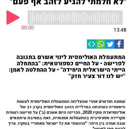
"לא חלמתי להגיע לזהב אף פעם"
00:00
13:48
המתעמלת האולימפית לינוי אשרם בתגובה
לפרישה • על החיים כספורטאית: "בהתחלה
הייתי הישראלית היחידה" • על ההחלטה לאמן:
"יש לנו דור צעיר חזק"
שמונה חודשים אחרי שהצליחה המתעמלת האולימפית לעשות
היסטוריה כשזכתה במדליית הזהב האולימפית בקרב רב של
אולימפיאדת טוקיו 2020, הכריזה היום אשרם (ב') על פרישה רשמית
מקריירה ספורטיבית בהתעמלות אמנותית, זאת במסיבת עיתונאים
שבה אמרה בין היתר: "הרגשתי את כל ישראל מאחוריי בטוקיו. צריך
לדעת מתי לפרוש".