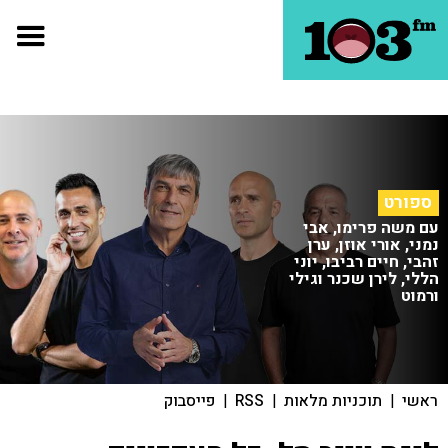
ספורט
עם משה פרימו, אבי
נמני, אורי אוזן, ערן
זהבי, חיים רביבו, יוני
הללי, לירן שכנר וגילי
ורמוט
ראשי
|
תוכניות מלאות
|
RSS
|
פייסבוק