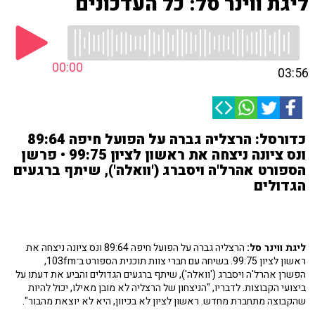
ליגת ווינר סל: כל העדכונים
00:00
03:56
כדורסל: הרצליה גברה על הפועל חיפה 89:64
ונס ציונה ניצחה את ראשון לציון 99:75 • פרשן
הספורט אהרל'ה ויסברג ('וואלה'), שיתף ברגעים
הגדולים
ליגת ווינר סל:
הרצליה גברה על הפועל חיפה 89:64 ונס ציונה ניצחה את
ראשון לציון 99:75. בשיחה עם חברי צוות תוכנית הספורט ב־103fm,
הפשרן אהרל'ה ויסברג ('וואלה'), שיתף ברגעים הגדולים והביע את דעתו על
ביצועי הקבוצות. לדבריו, "הניצחון של הרצליה לא מובן מאילו, יכול להיות
שהקבוצה מתחברת מחדש. ראשון לציון לא בכיוון, היא לא יוצאת מהבור".