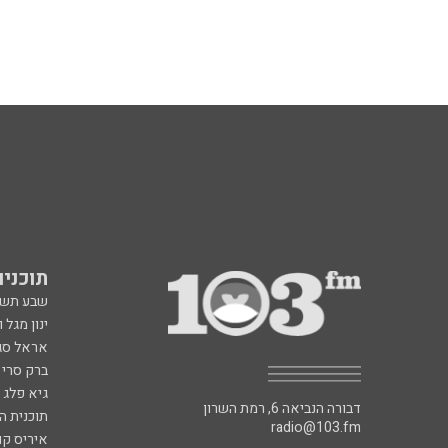
תוכניות fm
שבע תש
ינון מגל 
אראל סג"
ברק סרי 
גיא פלג
דבורה הנביאה 6, רמת השרון
תוכנית ה
radio@103.fm
איריס קו