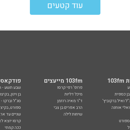
עוד קטעים
103
103fm מייעצים
פודקאסט
ע
פרופ' רפי קרסו
שבע תשע - 
ובן כספית
מיכל דליות
בן וינון, בקיצו
ל ואיל ברקוביץ'
ד"ר מאיה רוזמן
סג"ל וברקו -
ואלי אוחנה
הרב אפרים בן צבי
ספורט, בקיצו
שיחות לילה
שניים עד ארב
ספורט
קרסו יוצא לא
ל
ככה קמתי