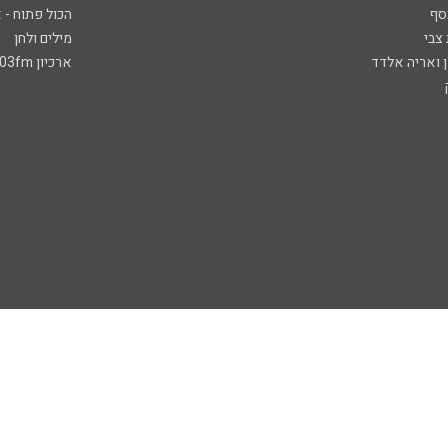
סף
הכול פתוח - א
 צבי
מילים ולחן
ן ואריה אלדד
ארכיון 103fm