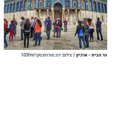
הר הבית - ארכיון
| צילום: יניב מורוזובסקי/103fm