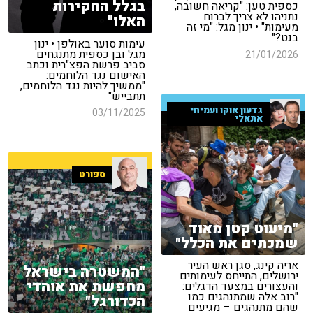
בגלל החקירות
כספית טען: "קריאה חשובה,
נתניהו לא צריך לברוח
האלו"
מעימות" • ינון מגל: "מי זה
בנט?"
עימות סוער באולפן • ינון
מגל ובן כספית מתנגחים
21/01/2026
סביב פרשת הפצ"רית וכתב
האישום נגד הלוחמים:
"ממשיך להיות נגד הלוחמים,
תתבייש"
גדעון אוקו ועמיחי
03/11/2025
אתאלי
ספורט
"מיעוט קטן מאוד
שמכתים את הכלל"
אריה קינג, סגן ראש העיר
"המשטרה בישראל
ירושלים, התייחס לעימותים
מחפשת את אוהדי
והעצורים במצעד הדגלים:
"רוב אלה שמתנהגים כמו
הכדורגל"
שהם מתנהגים – מגיעים