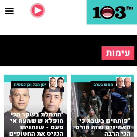
עימות
חמש בערב
ינון מגל ובן כספית
"התחלת בשקר הכי
"פותחים בשבת כי
מופלא ששמעת אי
מאמינים שזה תורם
פעם - שנתניהו
הכי הרבה
הכניס את החטופים