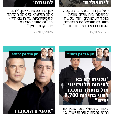
לירושלים"
למטרות"
יואל בן דוד, בעלי בית הקפה
ינון נגד כספית • ינון: "למה
'בסמטה' בירושלים שהיה
אתה תולעת? כי אתה מהדהד
מוקד לעימותים: "עד עכשיו
קונספירציות על רן גואילי" •
משטרת ישראל היו מדהימים,
בן: "זה השקר הכי גס
אנחנו כרגע מרגישים בסדר"
ששיקרת בחייך"
27/01/2026
12/07/2026
ינון מגל ובן כספית
ינון מגל ובן כספית
"נתניהו לא בא
לעימות טלוויזיוני
מול מועמד מתנגד
לפני בחירות 9,780
ימים"
לאחר שנפתלי בנט הזמין את
"אנשים התאבדו
רה''מ נתניהו לעימות ישיר, בן