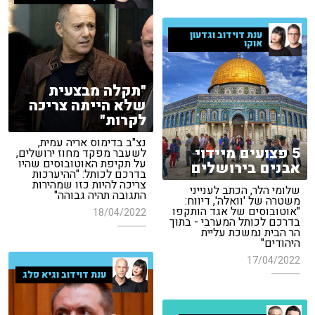
ענת דוידוב וגדעון
אוקו
"תקלה מבצעית
שלא הייתה צריכה
לקרות"
נצ"ב בדימוס אריה עמית,
5 פצועים מיידוי
לשעבר מפקד מחוז ירושלים,
על תקיפת האוטובוסים שהיו
אבנים בירושלים
בדרכם לכותל: "ההיערכות
צריכה להיות כזו שמהירות
שלומי הלר, הכתב לענייני
התגובה תהיה גבוהה"
משטרה של 'וואלה', דיווח:
"אוטובוסים של אגד הותקפו
18/04/2022
בדרכם לכותל המערבי - בתוך
הר הבית נמשכת עליית
היהודים"
17/04/2022
ענת דוידוב וגיא פלג