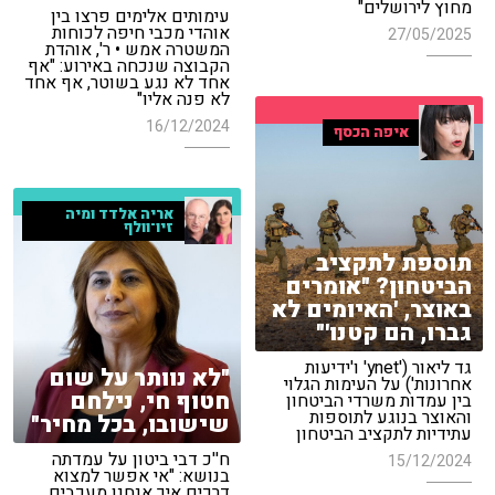
מחוץ לירושלים"
עימותים אלימים פרצו בין
אוהדי מכבי חיפה לכוחות
27/05/2025
המשטרה אמש • ר', אוהדת
הקבוצה שנכחה באירוע: "אף
אחד לא נגע בשוטר, אף אחד
לא פנה אליו"
16/12/2024
איפה הכסף
אריה אלדד ומיה
זיו־וולף
תוספת לתקציב
הביטחון? "אומרים
באוצר, 'האיומים לא
גברו, הם קטנו'"
גד ליאור ('ynet' ו'ידיעות
"לא נוותר על שום
אחרונות') על העימות הגלוי
חטוף חי, נילחם
בין עמדות משרדי הביטחון
והאוצר בנוגע לתוספות
שישובו, בכל מחיר"
עתידיות לתקציב הביטחון
ח''כ דבי ביטון על עמדתה
15/12/2024
בנושא: "אי אפשר למצוא
דרכים איך אנחנו מעכבים