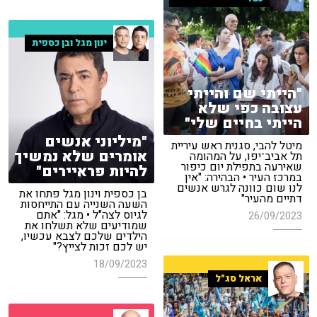
ינון מגל ובן כספית
"הייתי שם והייתי
עצובה כפי שלא
הייתי בחיים שלי"
"מיליוני אנשים
מיטל להבי, סגנית ראש עיריית
אומרים שלא נמשיך
תל אביב־יפו, על המהומה
שאירעה בתפילת יום כיפור
להיות פראיירים"
במרכז העיר • הבהירה: "אין
לנו שום כוונה לגרש אנשים
בן כספית וינון מגל פתחו את
דתיים מהעיר"
השעה השנייה עם התייחסות
לגיוס לצה"ל • מגל: "אתם
26/09/2023
שמודיעים שלא תשלחו את
הילדים שלכם לצבא עכשיו,
יש לכם זכות לצייץ?"
18/09/2023
אראל סג"ל