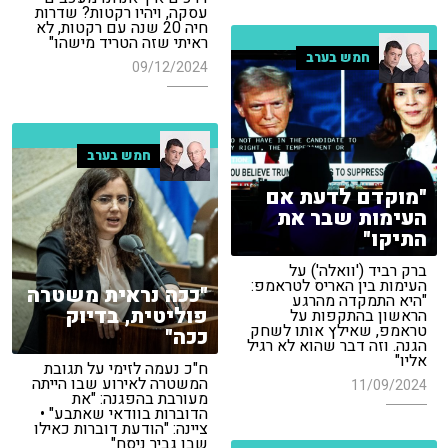
עסקה, ויהיו רקטות? שדרות
חיה 20 שנה עם רקטות, לא
ראיתי שזה הטריד מישהו"
חמש בערב
09/12/2024
חמש בערב
"מוקדם לדעת אם
העימות שבר את
התיקו"
ברק רביד ('וואלה') על
העימות בין האריס לטראמפ:
"ככה נראית משטרה
"היא התמקדה מהרגע
פוליטית, בדיוק
הראשון בהתקפות על
טראמפ, שאילץ אותו לשחק
ככה"
הגנה. וזה דבר שהוא לא רגיל
אליו"
ח"כ נעמה לזימי על תגובת
המשטרה לאירוע שבו הייתה
11/09/2024
מעורבת בהפגנה: "את
הדוברות בוודאי שאתבע" •
ציינה: "הודעת דוברות כאילו
שבן גביר ניסח"