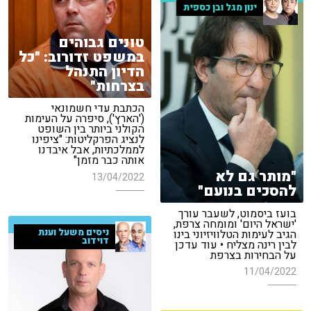
ינון מגל ובן כספית
טונים גבוהים
במשפט זדורוב: "כל
הדיון התנהל
בצרחות"
הכתבת עדי חשמונאי
('הארץ'), סיפרה על העימות
הקולני ביותר בין השופט
לנציג הפרקליטות: "ציפינו
לממלכתיות, אבל איבדנו
אותה כבר מזמן"
"מותר גם לא
13/04/2022
להסכים בנועם"
בועז ביסמוט, לשעבר עורך
'ישראל היום' ומומחה צרפת,
ניסים משעל וענת
הגיב לעימות הטלוויזיוני בינו
דוידוב
לבין רינה מצליח • עוד עדכן
על הבחירות בצרפת
11/04/2022