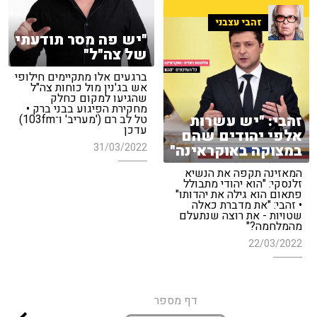
זהבי עצבני
"יש פה מסר תודעתי
של צה"ל"
ברגעים אלו מתקיימים חילופי
אש בג'נין מול כוחות צה"ל
שהגיעו למקום כחלק
מחקירת הפיגוע בבני ברק •
זהבי: "יש עשרות
טל לב רם ('מעריב' ו־103fm)
עדכן
אלפי יהודים שהם
31/03/2022
במצוקה באוקראינה"
המאזינה תקפה את הנשיא
זלנסקי: "הוא יהודי מתבולל
פתאום הוא גילה את יהדותו"
• זהבי: "את מדברת כאלה
שטויות - את רוצה שנתעלם
מהמלחמה?"
22/03/2022
דף מספר