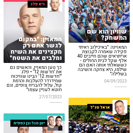
גיא פלג
שוויון הוא שם
המשחק?
המאזין: "במקום
לגשר אתם רק
המאזינה: "באיכילוב ראיתי
מקצינים את השיח
פקידה שאמרה לקבוצת
אריתראים שהם חייבים 40
ומלבים את השטח"
אלף שקל לבית החולים -
כששאלתי אותה האם הם
כך טען המאזין, והאשים גם
שילמו, היא צחקה והשיבה
את 'חדשות 12' • פלג:
בשלילה"
"'חדשות 12' הבינו שוויכוח
שמידרדר להעלבות והרמת
04/09/2023
קול, עלול להבריח צופים, וגם
חוטא לעניין עצמו"
27/07/2023
אראל סג"ל
ינון מגל ובן כספית