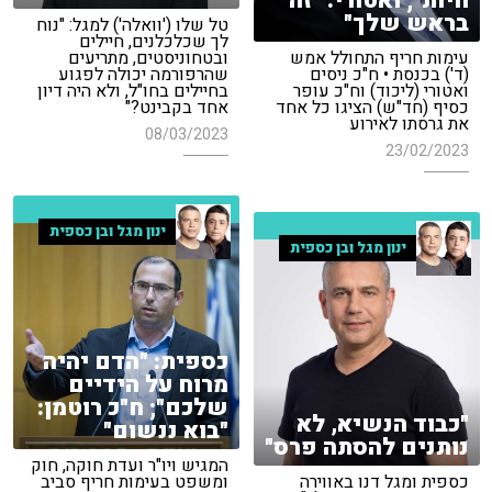
חיות"; ואטורי: "זה
בראש שלך"
טל שלו ('וואלה') למגל: "נוח
לך שכלכלנים, חיילים
עימות חריף התחולל אמש
ובטחוניסטים, מתריעים
(ד') בכנסת • ח"כ ניסים
שהרפורמה יכולה לפגוע
ואטורי (ליכוד) וח"כ עופר
בחיילים בחו"ל, ולא היה דיון
כסיף (חד"ש) הציגו כל אחד
אחד בקבינט?"
את גרסתו לאירוע
08/03/2023
23/02/2023
ינון מגל ובן כספית
ינון מגל ובן כספית
כספית: "הדם יהיה
מרוח על הידיים
שלכם"; ח"כ רוטמן:
"כבוד הנשיא, לא
"בוא ננשום"
נותנים להסתה פרס"
המגיש ויו"ר ועדת חוקה, חוק
כספית ומגל דנו באווירה
ומשפט בעימות חריף סביב