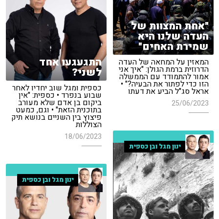
"אחת המצוות של
העדה שלנו היא
שמירת האחים"
התגעגעו אחד
המאזין על המחאה של העדה
הדרוזית ברמת הגולן: "איך אני
לשני?
אמור להתמודד עם הממשלה
הזו כדי לפתור את הבעיה?" •
כספית ומגל שוב יחדיו לאחר
אראל סג"ל הביע את דעתו
שבוע בנפרד • כספית: "אין
ביקום בן אדם שלא מעורב
25/06/2023
בתוכנית הזאת" • וגם, כמעט
פיצוץ בין השניים בנושא תיק
הצוללות
18/06/2023
ינון מגל ובן כספית
ינון מגל ובן כספית