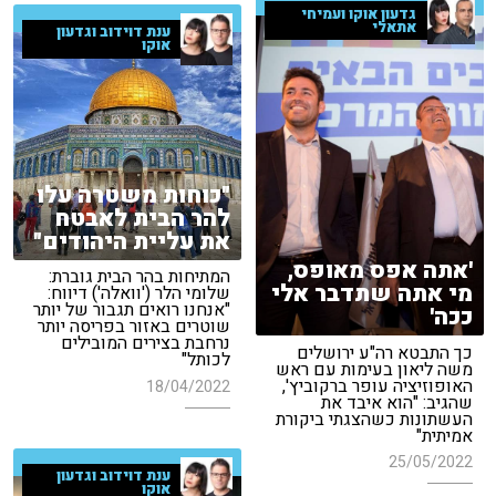
גדעון אוקו ועמיחי
אתאלי
ענת דוידוב וגדעון
אוקו
"כוחות משטרה עלו
להר הבית לאבטח
את עליית היהודים"
'אתה אפס מאופס,
המתיחות בהר הבית גוברת:
מי אתה שתדבר אלי
שלומי הלר ('וואלה') דיווח:
"אנחנו רואים תגבור של יותר
ככה'
שוטרים באזור בפריסה יותר
נרחבת בצירים המובילים
כך התבטא רה"ע ירושלים
לכותל"
משה ליאון בעימות עם ראש
האופוזיציה עופר ברקוביץ',
18/04/2022
שהגיב: "הוא איבד את
העשתונות כשהצגתי ביקורת
אמיתית"
25/05/2022
ענת דוידוב וגדעון
אוקו