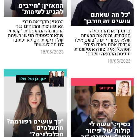
המאזין: "חייבים
להגיע לעימות"
"כל מה שאתם
עושים זה חורבן"
המאזין תקף את חברי
האופוזיציה והמוחים נגד
בן תקף את הממשלה
הרפורמה המשפטית: "קראתי
הנוכחית, ומנה את הבעיות
שהאנרכיסטים הגישו רשימה
שלא נפתרו • ינון: "בשם אילו
של דרישות, הם לא יכתיבו
ערכים אתם באים היום?
לנו מה לעשות"
תסתכלו איזו צורה אנטישמית
18/05/2023
תופסת המחאה שלכם"
18/05/2023
ינון, בן וטל שלו
סיון כהן
"כך עושים רפורמה?
כסיף: "עשה לי
מתעלמים
קולות של פיזור
מכלכלנים?"