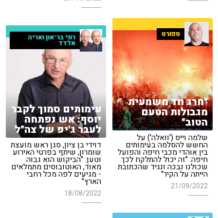
ספורט
רוני בר־און ואריה
אלדד
"חרג חד משמעית
עימותים סמוך לקבר
מגבולות הטעם
יוסף: אש נפתחה
הטוב"
לעבר ג'יפ של צה"ל
שלמה וייס ('וואלה') על
החשש להסלמה בעימותים
דוידי בן ציון, סגן ראש מועצת
בין אוהדי מכבי חיפה והפועל
שומרון, שיתף בפרטי האירוע
חיפה: "זה יכול להתלקח לכך
וטען: "הביקוש הוא גבוה
שכולנו נבכה ונגיד שהכתובת
מאוד, האוטובוסים מתמלאים
הייתה על הקיר"
- מגיעים לפה מכל רחבי
הארץ"
21/09/2022
18/08/2022