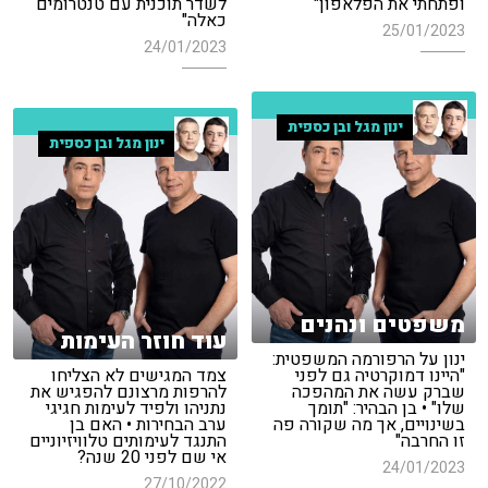
ופתחתי את הפלאפון"
לשדר תוכנית עם טנטרומים
כאלה"
25/01/2023
24/01/2023
ינון מגל ובן כספית
ינון מגל ובן כספית
משפטים ונהנים
עוד חוזר העימות
ינון על הרפורמה המשפטית:
"היינו דמוקרטיה גם לפני
צמד המגישים לא הצליחו
שברק עשה את המהפכה
להרפות מרצונם להפגיש את
שלו" • בן הבהיר: "תומך
נתניהו ולפיד לעימות חגיגי
בשינויים, אך מה שקורה פה
ערב הבחירות • האם בן
זו החרבה"
התנגד לעימותים טלוויזיוניים
אי שם לפני 20 שנה?
24/01/2023
27/10/2022