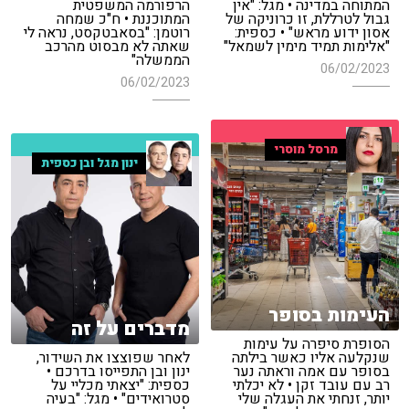
המתוחה במדינה • מגל: "אין
הרפורמה המשפטית
גבול לטרללת, זו כרוניקה של
המתוכננת • ח"כ שמחה
אסון ידוע מראש" • כספית:
רוטמן: "בסאבטקסט, נראה לי
"אלימות תמיד מימין לשמאל"
שאתה לא מבסוט מהרכב
הממשלה"
06/02/2023
06/02/2023
מרסל מוסרי
ינון מגל ובן כספית
העימות בסופר
מדברים על זה
הסופרת סיפרה על עימות
שנקלעה אליו כאשר בילתה
לאחר שפוצצו את השידור,
בסופר עם אמה וראתה נער
ינון ובן התפייסו בדרכם •
רב עם עובד זקן • לא יכלתי
כספית: "יצאתי מכליי על
יותר, זנחתי את העגלה שלי
סטרואידים" • מגל: "בעיה