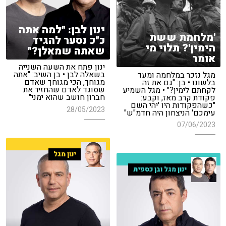
ינון לבן: "למה אתה
'מלחמת ששת
כ"כ נסער להגיד
הימין'? תלוי מי
שאתה שמאלן?"
אומר
ינון פתח את השעה השנייה
בשאלה לבן • בן השיב: "אתה
מגל נזכר במלחמה ומעד
מגוחך, הכי מגוחך שאדם
בלשונו • בן: "גם את זה
שסוגד לאדם שהחזיר את
לקחתם לימין?" • מגל השמיע
חברון חושב שהוא ימני"
פקודת קרב מאז, וקבע:
"כשהפקודות היו 'יהי השם
28/05/2023
עימכם' הניצחון היה חדמ"ש"
07/06/2023
ינון מגל
ינון מגל ובן כספית