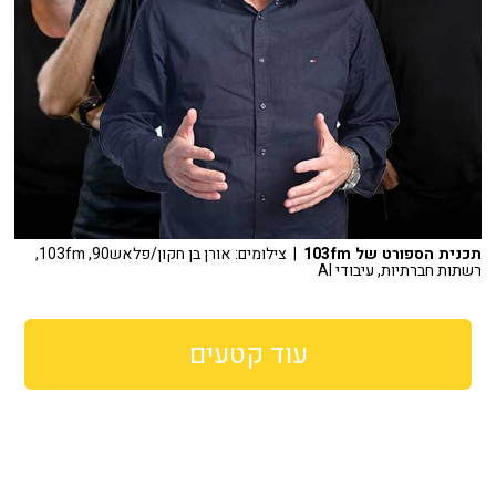
תכנית הספורט של 103fm
| צילומים: אורן בן חקון/פלאש90, 103fm,
רשתות חברתיות, עיבודי AI
עוד קטעים