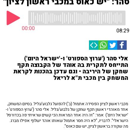
סהר: "יש כאוס במכבי ראשון לציון"
00:00
08:29
אלי סהר ('ערוץ הספורט' ו-'ישראל היום')
התייחס לתקרית בה אוהד של הקבוצה תקף
שחקן של היריבה • וגם עדכן בהכנות לקראת
המשחק בין מכבי ת"א לריאל
מכבי ראשון לציון הפסידה אתמול (ב') להפועל גלבוע/גליל. בסיום המשחק,
אחד מאוהדי ראשון תקף שחקן של גלבוע/גליל. אלי סהר ('ערוץ הספורט' ו-
'ישראל היום') אמר: "זה היה אחד המראות הכי קשים שראיתי פה בכדורסל
הישראלי". לדבריו, "לא היה חסר אתמול שאותו אוהד ישלוף אפילו מברג.
מה שקורה בראשון לציון, יש שם כאוס".