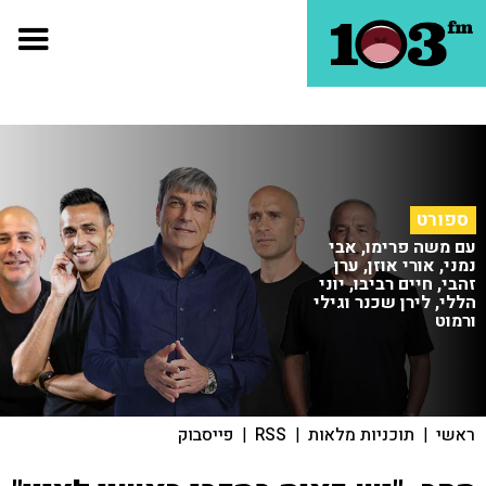
ספורט
עם משה פרימו, אבי
נמני, אורי אוזן, ערן
זהבי, חיים רביבו, יוני
הללי, לירן שכנר וגילי
ורמוט
ראשי
|
תוכניות מלאות
|
RSS
|
פייסבוק