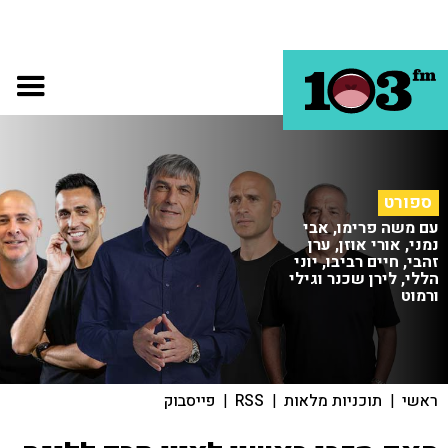
ספורט
עם משה פרימו, אבי
נמני, אורי אוזן, ערן
זהבי, חיים רביבו, יוני
הללי, לירן שכנר וגילי
ורמוט
ראשי
|
תוכניות מלאות
|
RSS
|
פייסבוק