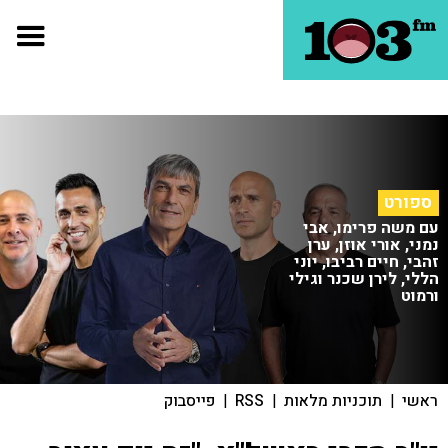
ספורט
עם משה פרימו, אבי
נמני, אורי אוזן, ערן
זהבי, חיים רביבו, יוני
הללי, לירן שכנר וגילי
ורמוט
ראשי
|
תוכניות מלאות
|
RSS
|
פייסבוק