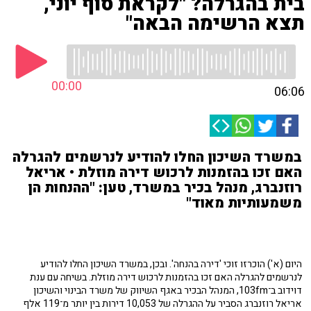
בית בהגרלה? "לקראת סוף יוני,
תצא הרשימה הבאה"
00:00
06:06
במשרד השיכון החלו להודיע לנרשמים להגרלה
האם זכו בהזמנות לרכוש דירה מוזלת • אריאל
רוזנברג, מנהל בכיר במשרד, טען: "ההנחות הן
משמעותיות מאוד"
היום (א') הוכרזו זוכי 'דירה בהנחה'. ובכן, במשרד השיכון החלו להודיע
לנרשמים להגרלה האם זכו בהזמנות לרכוש דירה מוזלת. בשיחה עם ענת
דוידוב ב־103fm, המנהל הבכיר באגף השיווק של משרד הבינוי והשיכון
אריאל רוזנברג הסביר על ההגרלה של 10,053 דירות בין יותר מ־119 אלף