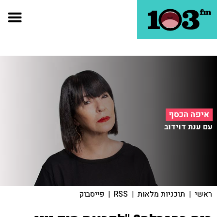
איפה הכסף
עם ענת דוידוב
ראשי
|
תוכניות מלאות
|
RSS
|
פייסבוק