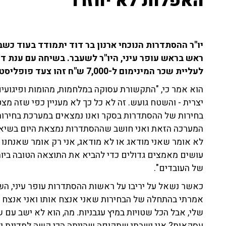
האפלות לא יחזרו"
יו"ר ההסתדרות הנוכחי ארנון בר דוד יתמודד בעוד כ
ראש בראש עופר עיני, היו"ר לשעבר. בשיחה עם ענת דוי
לעליית שכר המינימום ל-7,000 ש"ח זהו צעד פופליסטי שמציג מצג שווא.
הוא אמר כי, "התקשורת עסוקה במלחמות, מהומות ופיגוע
יצרית - והשטח גועש. זה לא כל כך לא מעניין כפי שזה מצ
בחירות של ההסתדרות בסקר ואנו נמצאים במערכת בחירות ש
המערכה הזאת ואני חושב שההסתדרות נמצאת היום בשיא כ
לא אומר שאני מודאג או לא מודאג, אני רק אומר שאנחנו 
עושים מאמצים גדולים כדי להביא את התוצאה הטובה ביו
של העובדים".
כאשר נשאל על יריבו על ראשות ההסתדרות עופר עיני, השי
אמרתי בהתחלה של הבחירות שאני אנצח אותו ואני אנצח א
שלי, אבל הכל שטויות במיץ עגבניות. מה, הוא לא ישב עם 