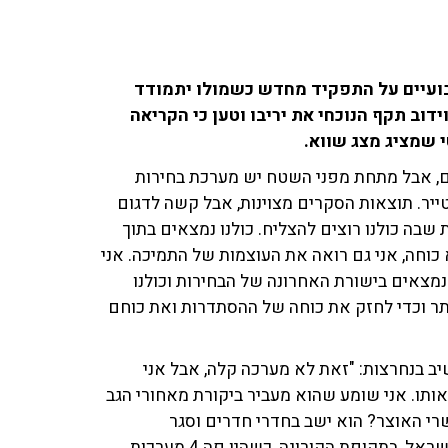
שבועיים על התפקיד מחדש כשמולו יתמודד
דוב תקף הנוכחי את יריבו וטען כי הקריאה
ים, אבל מתחת מפני השטח יש מערכת בחירות
טייר. תוצאות הסקרים מצוינות, אבל קשה לדגום
בה כולנו רוצים להצליח. כולנו נמצאים בתוך
וחה, אני גם רואה את העוצמות של התמיכה. אני
נמצאים בישורת האחרונה של הבחירות וכולנו
תר וכדי לחזק את כוחה של ההסתדרות ואת כוחם
ב בנחרצות: "זאת לא מערכה קלה, אבל אני
ותו. אני שומע שהוא מעביר ביקורת מאחורי הגב
שרי האוצר? הוא ישב בחדרי חדרים וסגר
עסקאות? אני ישבתי שתקופה שהייתה הכי קשה למדינת ישראל, בתקופת הקורונה, כשהיו פה 4 מערכות