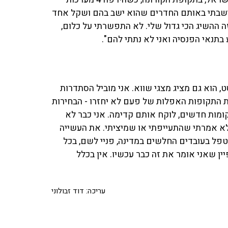
יליון שקל גירעון - אני ישבתי באותם החדרים שהוא ישב בהם ושקל אחד
 ההשיג הכי גדול שלי. לא התפשרתי על כלום,
בתנאי הפנסיה ואני לא נתתי להם".
ט, הוא גם מציג מצגי שווא. אני מוביל הסתדרות
 התקופות האפלות של פעם לא יחזרו - הבחירות
קומות חדשים, לוקח אותם קדימה. אני כבר לא
 לא אמרתי שהתעייפתי או שמיציתי. את העשייה
ל בעובדים החלשים במדינה, פניי לשם, בכל
ין שאני אומר את זה כבר עכשיו. אין בכלל
עריכה: דוד זבולוני