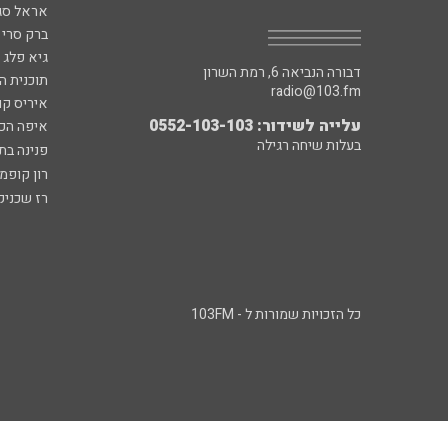
אראל סג"
ברק סרי 
גיא פלג
דבורה הנביאה 6, רמת השרון
תוכנית ה
radio@103.fm
איריס קו
עלייה לשידור: 0552-103-103
איפה הכ
בעלות שיחה רגילה
פנינה בת
רון קופמ
רז שכניק
כל הזכויות שמורות ל - 103FM