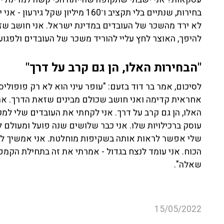
בחירות, שנתיים בלי תקציב ו־160 מ
לא ירד מהשכר של העובדים במדינת ישראל. אני חושב שזה
להיפך, האוצר לחץ עליי להוריד משכר של העובדים ולפגוע 
"
הבחירות האלו, הן גם קרב על דרך"
לסיכום, אמר בר דוד בזעם: "עופר עיני הוא לא רק פופוליס
אחראית קדימה ואני חושב שכולם מבינים שזאת הדרך. את
האלו, הן גם קרב על דרך. אני לקחתי את העובדים שלי למ
עוסק ברכילויות שלו. אני כבר שלושים שנה פועל ומעולם
שלי אפשר לראות אותה בשקיפות מוחלטת. אני אמשיך לטפ
הכוח. אני עומד לנצח בגדול - אמרתי את זה בתחילת הקמפי
שאלה".
15/05/2022