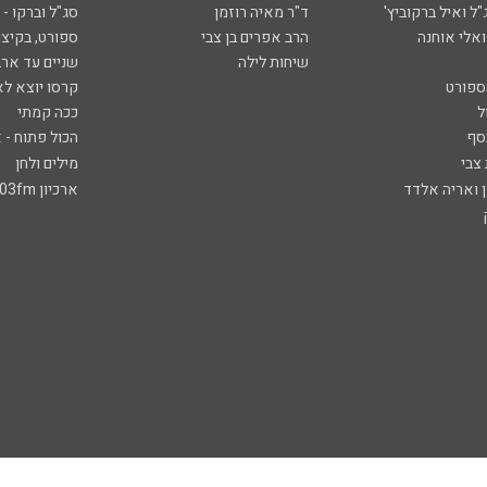
ל ואיל ברקוביץ'
ד"ר מאיה רוזמן
סג"ל וברקו -
ואלי אוחנה
הרב אפרים בן צבי
ספורט, בקיצו
שיחות לילה
שניים עד ארב
ספורט
קרסו יוצא לא
ל
ככה קמתי
סף
הכול פתוח - א
 צבי
מילים ולחן
ן ואריה אלדד
ארכיון 103fm