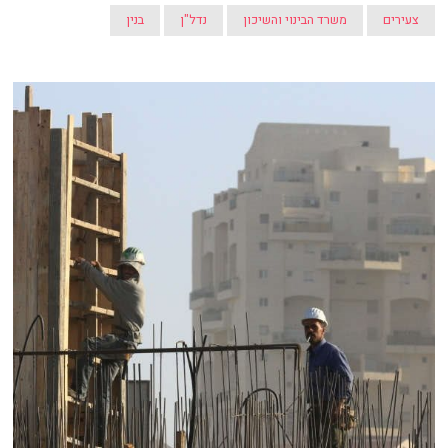
צעירים
משרד הבינוי והשיכון
נדל"ן
בנין