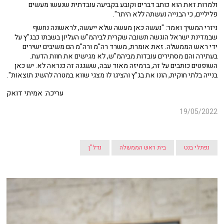
ולמרות זאת הוא כותב דברים וקובע בקביעה עובדתית שנעשו מעשים
פליליים, כי הבנייה נעשתה ללא היתר".
ניזרי המשיך ואמר: "נעשה כאן מעשה שלא ייעשה, לראשונה נחשף
שבמדינת ישראל הוגשה תשובה שקרית לביהמ"ש העליון בשבתו כבג"ץ על
ידי ראש הממשלה. זאת אומרת, משרד רה"מ ורה"מ הם משיבים ישירים
בעתירה והם מסתירים עובדות מביהמ"ש, לא מגישים את חוות הדעת.
השופטים כותבים על זה, ברמיזה מאוד עבה, ששגגה זה כנראה לא. יש כאן
בנייה בלתי חוקית, הונו את בג"ץ והציגו לו מצגי שווא במטרה להשיג תוצאות".
עריכה: אמיתי דואק
19/05/2022
נפתלי בנט
בית ראש הממשלה
נדל"ן