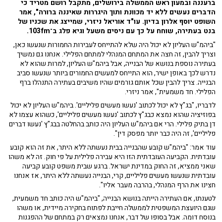
ברעננה ובמעון ראש הממשלה בירושלים, מתקבל רושם מטריד כי
הדברים נעשים ללא יד מכוונת ותוך היגררות שאיננה ברורה", אמר
השופט יוסף אלרון בדיון. עו"ד אוריאל ניזרי, שמייצג את שכניו של
בנט בעתירה, שוחח על כך עם ניסים משעל וגיא פלג ב־103fm.
"ביהמ"ש העליון לא יכול היה שלא להתייחס לעבירות החמורות שנעשו כאן,
וצריך להבין, זה חצה את המתחם המנהלי למתחם הפלילי. אנחנו גם נמשיך
בעתירה נוספת בנושא של הבנייה, אבל ביהמ"ש העליון, למרות שהוא לא
נדרש לכך באופן ישיר, הוא התייחס למעשים החמורים ביותר שנעשו סביב
הבנייה. צריך להבין שכל אותם גורמים שהיו משיבים בעתירה התנהלו ברף
הפלילי. חד משמעית", אמר ניזרי.
לדבריו, "בג"ץ לא יכול לכתוב 'נעשו מעשים פליליים'. ביהמ"ש העליון לא יכול
בפוזיציה שהוא נמצא כבג"ץ לכתוב 'נעשו מעשים פליליים', כשהוא עצמו לא
דן בתיק פלילי. הרי אם ביהמ"ש העליון היה כותב בהחלטה בבג"ץ 'נעשו דברים
פליליים', זה היה כבר יותר מפסק דין".
עוד אמר: "ביהמ"ש קובע שהבנייה בבית נעשתה ללא היתר, את זה הוא קובע
עובדתית. הקביעה העובדתית הזו היא עבירה פלילית על פי חוק. זה לא משהו
שאני ממציא, זה החוק במדינת ישראל. ברגע שבית משפט קובע קביעה
עובדתית שנעשו מעשים פליליים, קרי, הבנייה נעשתה ללא היתר, אז אנחנו
חצינו את הרף המנהלי, בהרבה מעבר אליו".
לטענתו, אם העתירה הייתה בנושא הבנייה, "ביהמ"ש היה כותב חד משמעית,
שגם היועצת המשפטית לממשלה חייבת לפתוח בחקירה מיידית, או משהו
בנוסח דומה. אבל בסופו של דבר, אנחנו נמצאים רק במתחם של ההפגנות