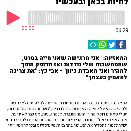
לחיות בכאן ובעכשיו
00:00
06:29
המאזינה: "אני מרגישה שאני חייה בסרט,
שהמחשבות שלי נודדות ואז הדופק הופך
למהיר ואני מאבדת כיוון" • אבי כץ: "את צריכה
להאמין בעצמך"
המאזינה שיתפה בשגרת החיים המסחררת שגורמת לה לעיתים לאבד כיוון
ולהרגיש שהיא לא חייה בכאן ובעכשיו. לדבריה, "כשהמחשבות שלי נודדות,
יש לי פתאום דופק מהיר והזעה מוגברת. לכמה שניות, אני כבר לא יודעת
איפה אני נמצאת". בתגובה, אבי כץ ורותם בוזין סולימני הסבירו לה כיצד היא
יכולה ללמוד להסדיר את הנשימה בהמצאות מיינדפולנס ובכך להאמין יותר
בעצמה. האזינו.