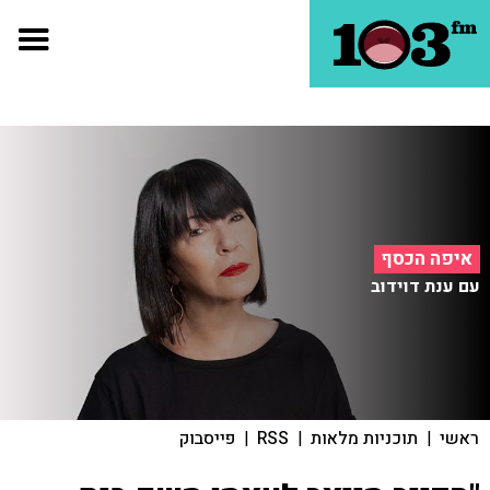
איפה הכסף
עם ענת דוידוב
ראשי
|
תוכניות מלאות
|
RSS
|
פייסבוק