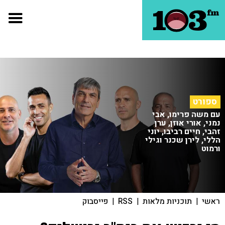
ספורט
עם משה פרימו, אבי
נמני, אורי אוזן, ערן
זהבי, חיים רביבו, יוני
הללי, לירן שכנר וגילי
ורמוט
ראשי
|
תוכניות מלאות
|
RSS
|
פייסבוק