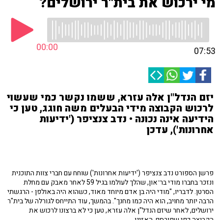
מי ירכוש את בית"ר ירושלים?
00:00
07:53
יזם הנדל"ן אלה עזרא, ששמו נקשר כמי שעשוי
לרכוש הקבוצה מידי הבעלים משה חוגג, טען כי
הידיעה אינה נכונה • נדב צנציפר ('ידיעות
אחרונות'), עדכן
פרשן הספורט נדב צנציפר ('ידיעות אחרונות') שוחח עם חברי צוות התוכנית
ונזכר בחברו מודי בר־און, שהלך לעולמו בגיל 59 לאחר מאבק עם מחלת
הסרטן. לדבריו, "מודי היה בן אדם מיוחד מאוד, כשהוא היה באולפן - הרגשתי
הרבה יותר מחויב, הוא היה כמו מחנך". בהמשך, עוד התייחס לגורלה של בית"ר
ירושלים, לאחר שיזם הנדל"ן אלה עזרא, טען כי לא ברצונו לרכוש את
הקבוצה כפי שפורסם. האזינו.