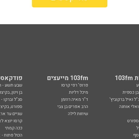
103
103fm מייעצים
פודקאסט
ע
פרופ' רפי קרסו
שבע תשע - 
ובן כספית
מיכל דליות
בן וינון, בקיצו
ל ואיל ברקוביץ'
ד"ר מאיה רוזמן
סג"ל וברקו -
ואלי אוחנה
הרב אפרים בן צבי
ספורט, בקיצו
שיחות לילה
שניים עד ארב
ספורט
קרסו יוצא לא
ל
ככה קמתי
סף
הכול פתוח - א