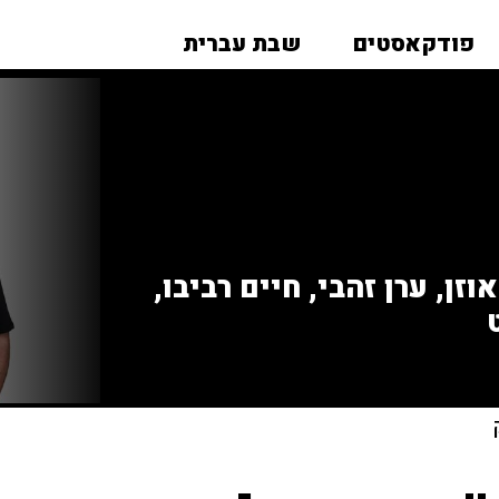
פודקאסטים
שבת עברית
זן, ערן זהבי, חיים רביבו,