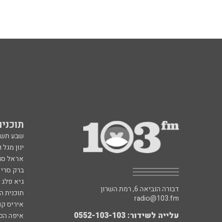
תוכניות fm
שבע תש
ינון מגל 
אראל סג"
ברק סרי 
גיא פלג
דבורה הנביאה 6, רמת השרון
תוכנית ה
radio@103.fm
איריס קו
עלייה לשידור: 0552-103-103
איפה הכ