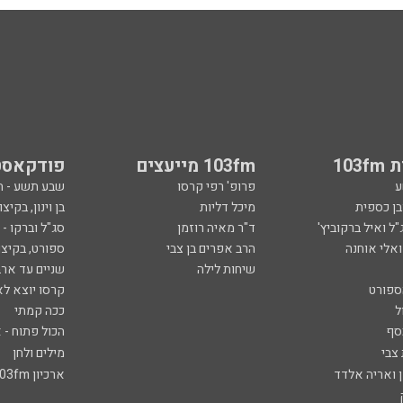
103
103fm מייעצים
פודקאסט
ע
פרופ' רפי קרסו
שבע תשע - 
ובן כספית
מיכל דליות
בן וינון, בקיצו
ל ואיל ברקוביץ'
ד"ר מאיה רוזמן
סג"ל וברקו -
ואלי אוחנה
הרב אפרים בן צבי
ספורט, בקיצו
שיחות לילה
שניים עד ארב
ספורט
קרסו יוצא לא
ל
ככה קמתי
סף
הכול פתוח - א
 צבי
מילים ולחן
ן ואריה אלדד
ארכיון 103fm