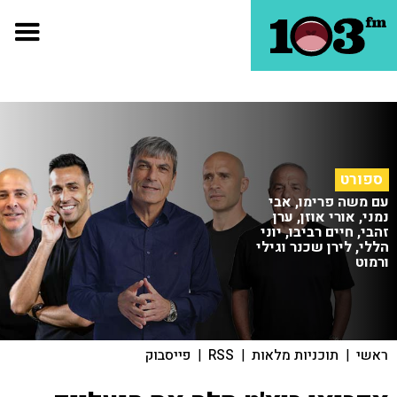
ספורט
עם משה פרימו, אבי
נמני, אורי אוזן, ערן
זהבי, חיים רביבו, יוני
הללי, לירן שכנר וגילי
ורמוט
ראשי
|
תוכניות מלאות
|
RSS
|
פייסבוק