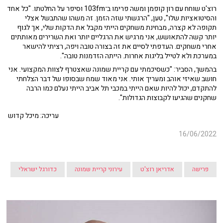
רוצ'ט שוחח עם רון קופמן ומשה פרימו ב־103fm וסיפר על החלטתו. "כל אחד
והסיטואציות שלו", טען, "הרגשתי שזה הזמן. זה משהו שהתבשל אצלי
תקופה לא קצרה, מבחינת משחקים הייתי מקבל את הדקות שלי, אך לגוף
יותר קשה להתאושש, אני מרגיש את הרגליים יותר ואת השרירים מאותתים
אחרי משחקים. העדפתי לסיים את זה בצורה טובה ויפה, רציתי להישאר
במערכת ולא לטייל בליגות אחרות. הייתה הזדמנות טובה".
בהמשך, הסביר: "כשסיכמתי עם קריית שמונה שאצטרף לצוות המקצועי. אני
חושב שאיזי אוהב ומעריך אותי. אני מאוד שמח שבסופו של דבר הצלחתי
להתקדם, יכול להיות שאם הייתי במכבי תל אביב הייתי נעלם כמו הרבה
שחקנים שהגיעו לקבוצות הגדולות".
עריכה: מיכל קדוש
16/06/2022
פרישה
אדריאן רוצ'ט
עירוני קריית שמונה
כדורגל ישראלי