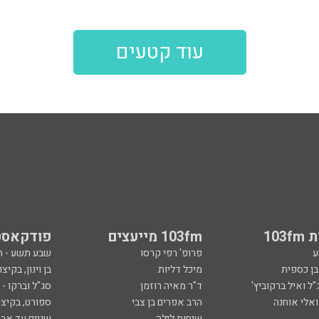
עוד קטעים
103
103fm מייעצים
פודקאסט
ע
פרופ' רפי קרסו
שבע תשע - 
ובן כספית
מיכל דליות
בן וינון, בקיצו
ל ואיל ברקוביץ'
ד"ר מאיה רוזמן
סג"ל וברקו -
ואלי אוחנה
הרב אפרים בן צבי
ספורט, בקיצו
שיחות לילה
שניים עד ארב