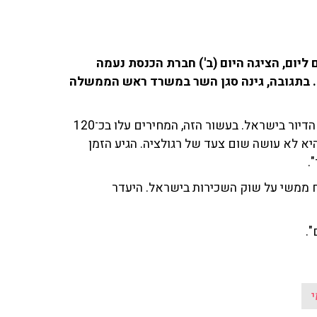
יום, הציגה היום (ב') חברת הכנסת נעמה
. בתגובה, גינה סגן השר במשרד ראש הממשלה
ח"כ לזימי הגיבה לידיעה: "יוקר המחיה הוא קודם כל סיפור הדיור בישראל. בעשור הזה, המחירים עלו בכ־120
יא לא עושה שום צעד של רגולציה. הגיע הזמן
".
ח ממשי על שוק השכירות בישראל. היעדר
".
י