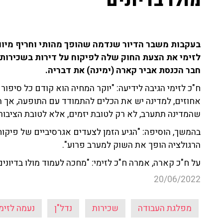
מולו בדיונים"
בעקבות משבר הדיור שנדמה שהופך מהותי וחריף מיום ל
לזימי את הצעת החוק שלה לפיקוח על דירות בשכירות
חבר הכנסת אביר קארה (ימינה) את דבריה.
אחוזים, למדינה יש את הכלים להתמודד עם התופעה, אך ה
שהמדינה תתערב, לא רק לטובת יזמים, אלא לטובת הציבור
בהמשך, הוסיפה: "הגיע הזמן לצעדים אגרסיביים של פיקו
הרגולציה הופך את השוק למערב פרוע".
על ח"כ קארה, אמרה ח"כ לזימי: "מחכה לעמוד מולו בדיונים
20/06/2022
מפלגת העבודה
שכירות
נדל"ן
נעמה לזימ