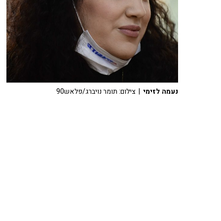
נעמה לזימי
| צילום: תומר נויברג/פלאש90