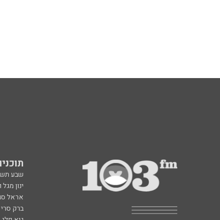
תוכניות fm
שבע תש
ינון מגל 
אראל סג"
ברק סרי 
גיא פלג