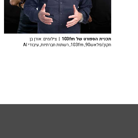
תכנית הספורט של 103fm
| צילומים: אורן בן
חקון/פלאש90, 103fm, רשתות חברתיות, עיבודי AI