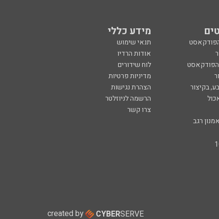
ים
מידע כללי
הפודקאסט
תנאי שימוש
ר
אודות הרדיו
 הפודקאסט
לוח שידורים
ר
מדיניות פרטיות
ע, בקיצור
הצהרת נגישות
כול
הרשמה לניוזלטר
צרו קשר
מנון רגב
created by
CYBER
SERVE