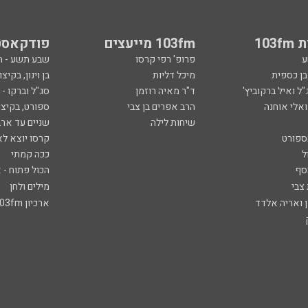
103
103fm מייעצים
פודקאסט
ע
פרופ' רפי קרסו
שבע תשע - 
ובן כספית
מיכל דליות
בן וינון, בקיצו
ל ואיל ברקוביץ'
ד"ר מאיה רוזמן
סג"ל וברקו -
ואלי אוחנה
הרב אפרים בן צבי
ספורט, בקיצו
שיחות לילה
שניים עד ארב
ספורט
קרסו יוצא לא
ל
ככה קמתי
סף
הכול פתוח - א
 צבי
מילים ולחן
ן ואריה אלדד
ארכיון 103fm