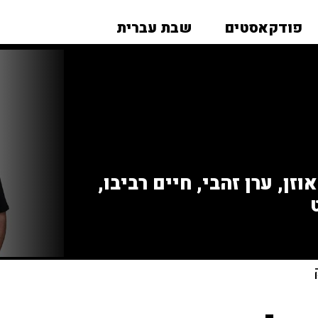
פודקאסטים
שבת עברית
זן, ערן זהבי, חיים רביבו,