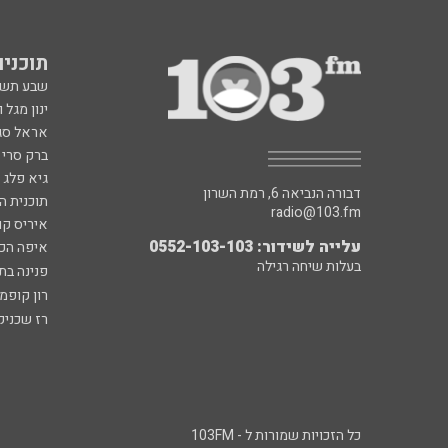
תוכניות fm
שבע תש
ינון מגל 
אראל סג"
ברק סרי 
גיא פלג
דבורה הנביאה 6, רמת השרון
תוכנית ה
radio@103.fm
איריס קו
עלייה לשידור: 0552-103-103
איפה הכ
בעלות שיחה רגילה
פנינה בת
רון קופמ
רז שכניק
כל הזכויות שמורות ל - 103FM