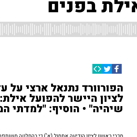
ילת בפנים
הפורוורד נתנאל ארצי על ע
לציון היישר להפועל אילת:
שיהיה" • הוסיף: "למדתי המ
מכבי ראשון לציון הודיעה אתמול (א') כי בהחלטה משותפת 